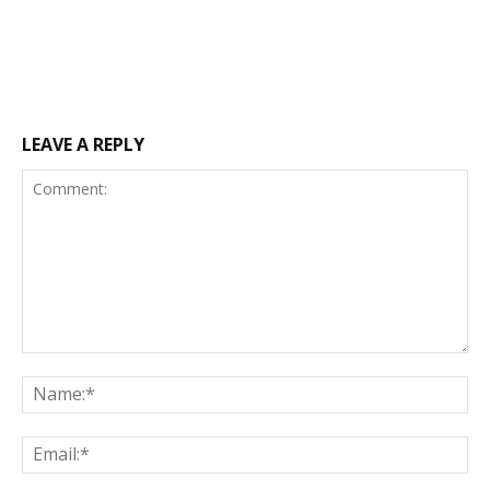
LEAVE A REPLY
Comment:
Na
Ema