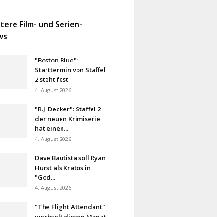
tere Film- und Serien-
ws
"Boston Blue":
Starttermin von Staffel
2 steht fest
4. August 2026
"R.J. Decker": Staffel 2
der neuen Krimiserie
hat einen...
4. August 2026
Dave Bautista soll Ryan
Hurst als Kratos in
"God...
4. August 2026
"The Flight Attendant"
wechselt diesen Monat