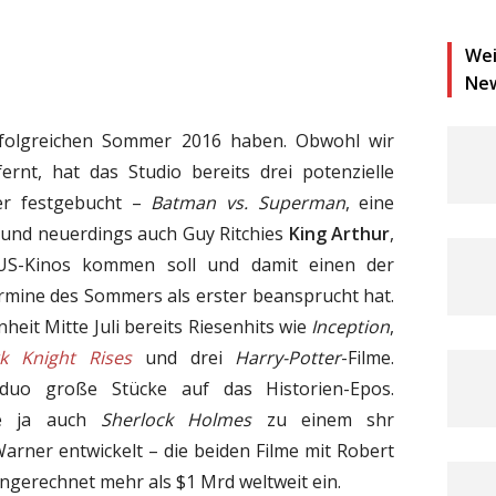
Wei
Ne
rfolgreichen Sommer 2016 haben. Obwohl wir
rnt, hat das Studio bereits drei potenzielle
er festgebucht –
Batman vs. Superman
, eine
und neuerdings auch Guy Ritchies
King Arthur
,
US-Kinos kommen soll und damit einen der
ermine des Sommers als erster beansprucht hat.
eit Mitte Juli bereits Riesenhits wie
Inception
,
k Knight Rises
und drei
Harry-Potter
-Filme.
tuduo große Stücke auf das Historien-Epos.
hie ja auch
Sherlock Holmes
zu einem shr
Warner entwickelt – die beiden Filme mit Robert
ngerechnet mehr als $1 Mrd weltweit ein.