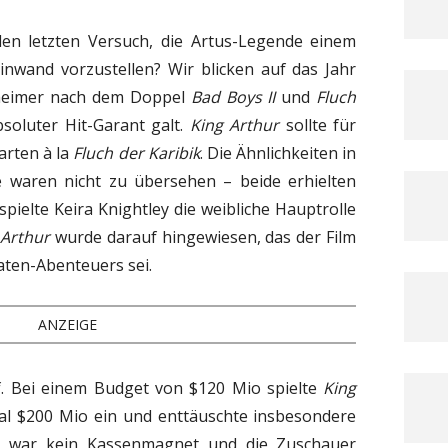
den letzten Versuch, die Artus-Legende einem
inwand vorzustellen? Wir blicken auf das Jahr
kheimer nach dem Doppel
Bad Boys II
und
Fluch
soluter Hit-Garant galt.
King Arthur
sollte für
arten à la
Fluch der Karibik
. Die Ähnlichkeiten in
e waren nicht zu übersehen – beide erhielten
 spielte Keira Knightley die weibliche Hauptrolle
 Arthur
wurde darauf hingewiesen, das der Film
aten-Abenteuers sei.
ANZEIGE
f. Bei einem Budget von $120 Mio spielte
King
al $200 Mio ein und enttäuschte insbesondere
n war kein Kassenmagnet und die Zuschauer