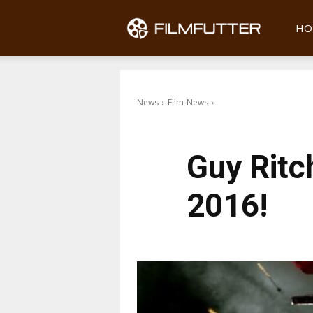
Filmfu
HO
News
Film-News
Guy Ritc
2016!