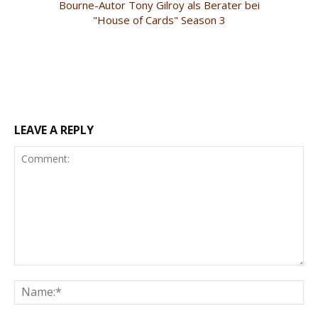
Bourne-Autor Tony Gilroy als Berater bei
"House of Cards" Season 3
LEAVE A REPLY
Comment:
Na