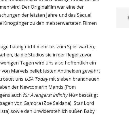
en wird. Der Originalfilm war eine der
chungen der letzten Jahre und das Sequel
le Kinogänger zu den meisterwarteten Filmen
ge häufig nicht mehr bis zum Spiel warten,
hen, da die Studios sie in der Regel zuvor
r wenigen Tagen wird uns also hoffentlich ein
r von Marvels beliebtesten Antihelden gewährt
rtröstet uns
USA Today
mit sieben brandneuen
 neben der Newcomerin Mantis (Pom
rigens auch
für Avengers: Infinity War
bestätigt
isagen von Gamora (Zoe Saldana), Star Lord
utista) sowie den unwiderstehlich süßen Baby