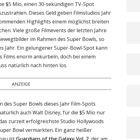
ppe $5 Mio, einen 30-sekündigen TV-Spot
ustrahlen. Dieses Geld geben Filmstudios Jahr
 kommenden Highlights einem möglichst breiten
en. Viele große Filmevents der letzten Jahre
 Bewegtbilder im Rahmen des Super Bowls, so
 Jahr. Ein gelungener Super-Bowl-Spot kann
es Films enorm ankurbeln, doch bei einem
ss natürlich nach hinten los.
ANZEIGE
n des Super Bowls dieses Jahr Film-Spots
atürlich auch Walt Disney, für die $5 Mio nur
das zurzeit erfolgreichste Studio Hollywoods
Super Bowl vermarkten. Ein ganz heißer
hau ist
Guardians of the Galaxy Vol. 2
, der am