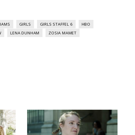
LIAMS
GIRLS
GIRLS STAFFEL 6
HBO
W
LENA DUNHAM
ZOSIA MAMET