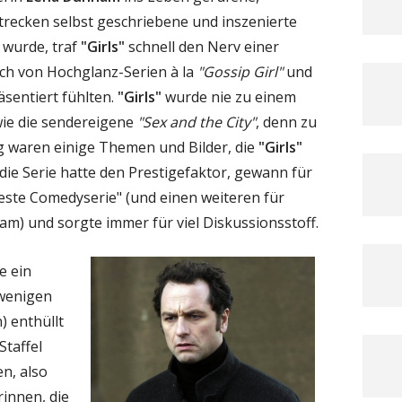
trecken selbst geschriebene und inszenierte
 wurde, traf
"Girls"
schnell den Nerv einer
ich von Hochglanz-Serien à la
"Gossip Girl"
und
sentiert fühlten.
"Girls"
wurde nie zu einem
ie die sendereigene
"Sex and the City"
, denn zu
 waren einige Themen und Bilder, die
"Girls"
 die Serie hatte den Prestigefaktor, gewann für
este Comedyserie" (und einen weiteren für
m) und sorgte immer für viel Diskussionsstoff.
e ein
wenigen
) enthüllt
Staffel
n, also
rinnen, die