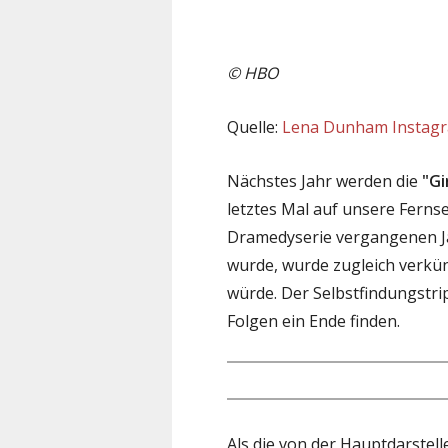
©
HBO
Quelle:
Lena Dunham Instag
Nächstes Jahr werden die
"Gi
letztes Mal auf unsere Ferns
Dramedyserie vergangenen Ja
wurde, wurde zugleich verkünd
würde. Der Selbstfindungstri
Folgen ein Ende finden.
Als die von der Hauptdarstell