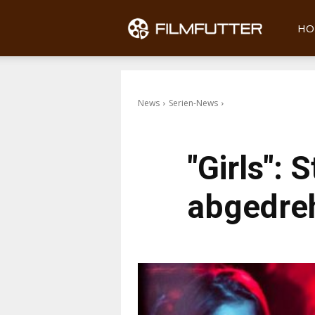
Filmfu
HO
News
Serien-News
"Girls": 
abgedre