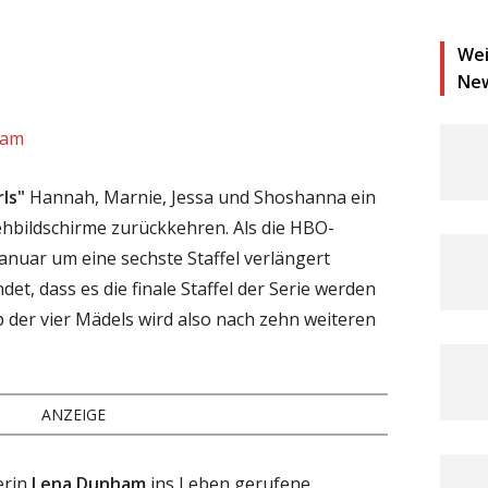
Wei
Ne
ram
rls"
Hannah, Marnie, Jessa und Shoshanna ein
ehbildschirme zurückkehren. Als die HBO-
nuar um eine sechste Staffel verlängert
et, dass es die finale Staffel der Serie werden
p der vier Mädels wird also nach zehn weiteren
ANZEIGE
erin
Lena Dunham
ins Leben gerufene,