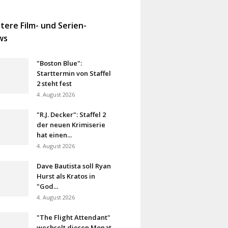
tere Film- und Serien-
ws
"Boston Blue":
Starttermin von Staffel
2 steht fest
4. August 2026
"R.J. Decker": Staffel 2
der neuen Krimiserie
hat einen...
4. August 2026
Dave Bautista soll Ryan
Hurst als Kratos in
"God...
4. August 2026
"The Flight Attendant"
wechselt diesen Monat