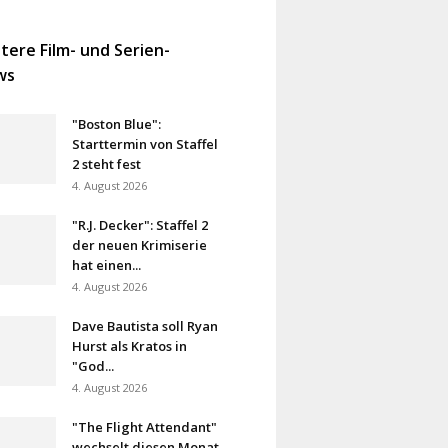
tere Film- und Serien-
ws
"Boston Blue":
Starttermin von Staffel
2 steht fest
4. August 2026
"R.J. Decker": Staffel 2
der neuen Krimiserie
hat einen...
4. August 2026
Dave Bautista soll Ryan
Hurst als Kratos in
"God...
4. August 2026
"The Flight Attendant"
wechselt diesen Monat