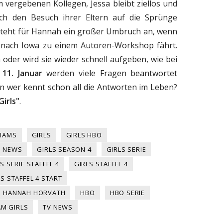
m vergebenen Kollegen, Jessa bleibt ziellos und
ch den Besuch ihrer Eltern auf die Sprünge
steht für Hannah ein großer Umbruch an, wenn
 nach Iowa zu einem Autoren-Workshop fährt.
 oder wird sie wieder schnell aufgeben, wie bei
m
11. Januar
werden viele Fragen beantwortet
nn wer kennt schon all die Antworten im Leben?
Girls"
.
LIAMS
GIRLS
GIRLS HBO
S NEWS
GIRLS SEASON 4
GIRLS SERIE
S SERIE STAFFEL 4
GIRLS STAFFEL 4
LS STAFFEL 4 START
HANNAH HORVATH
HBO
HBO SERIE
M GIRLS
TV NEWS