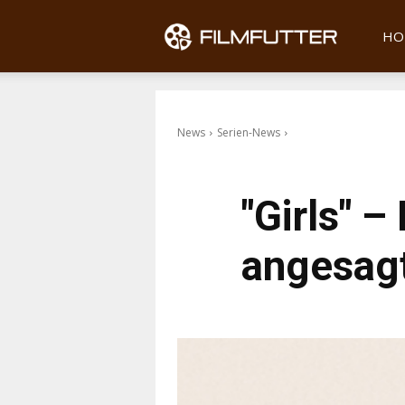
Filmfu
HO
News
Serien-News
"Girls" 
angesagt