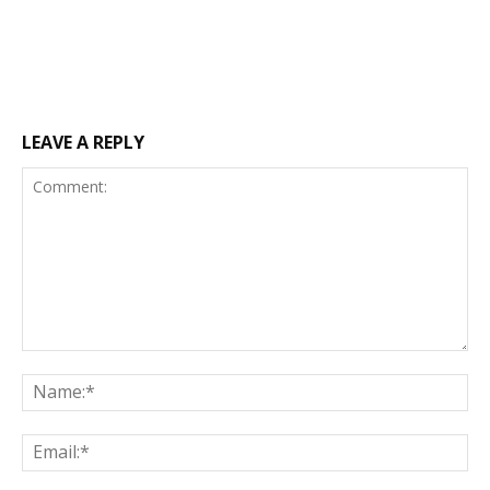
LEAVE A REPLY
Comment:
Na
Ema