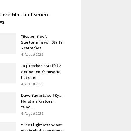
tere Film- und Serien-
ws
"Boston Blue":
Starttermin von Staffel
2 steht fest
4. August 2026
"R.J. Decker": Staffel 2
der neuen Krimiserie
hat einen...
4. August 2026
Dave Bautista soll Ryan
Hurst als Kratos in
"God...
4. August 2026
"The Flight Attendant"
wechselt diesen Monat