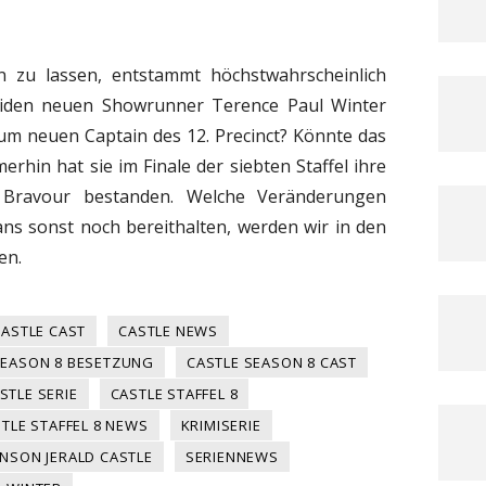
n zu lassen, entstammt höchstwahrscheinlich
iden neuen Showrunner Terence Paul Winter
zum neuen Captain des 12. Precinct? Könnte das
erhin hat sie im Finale der siebten Staffel ihre
Bravour bestanden. Welche Veränderungen
ans sonst noch bereithalten, werden wir in den
en.
CASTLE CAST
CASTLE NEWS
SEASON 8 BESETZUNG
CASTLE SEASON 8 CAST
STLE SERIE
CASTLE STAFFEL 8
TLE STAFFEL 8 NEWS
KRIMISERIE
NSON JERALD CASTLE
SERIENNEWS