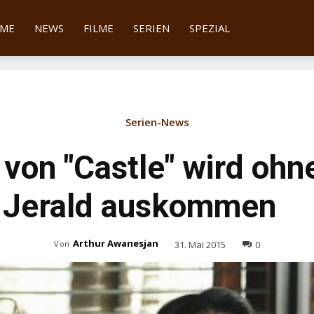
tter
ME
NEWS
FILME
SERIEN
SPEZIAL
Serien-News
8 von "Castle" wird oh
 Jerald auskommen
Arthur Awanesjan
31. Mai 2015
0
Von