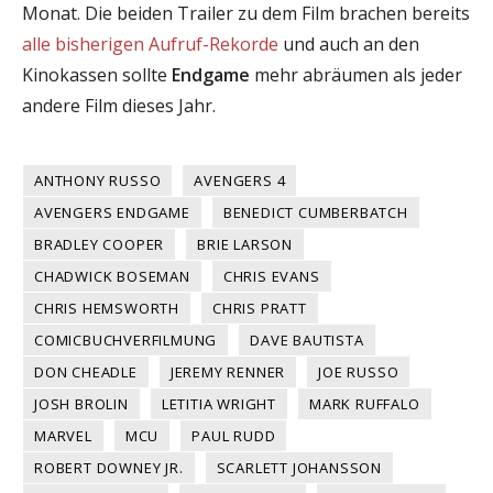
Monat. Die beiden Trailer zu dem Film brachen bereits
alle bisherigen
Aufruf-Rekorde
und auch an den
Kinokassen sollte
Endgame
mehr abräumen als jeder
andere Film dieses Jahr.
ANTHONY RUSSO
AVENGERS 4
AVENGERS ENDGAME
BENEDICT CUMBERBATCH
BRADLEY COOPER
BRIE LARSON
CHADWICK BOSEMAN
CHRIS EVANS
CHRIS HEMSWORTH
CHRIS PRATT
COMICBUCHVERFILMUNG
DAVE BAUTISTA
DON CHEADLE
JEREMY RENNER
JOE RUSSO
JOSH BROLIN
LETITIA WRIGHT
MARK RUFFALO
MARVEL
MCU
PAUL RUDD
ROBERT DOWNEY JR.
SCARLETT JOHANSSON