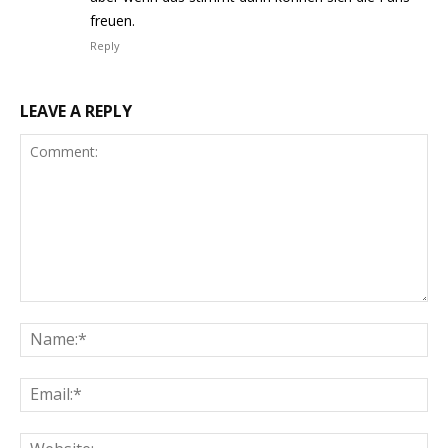
freuen.
Reply
LEAVE A REPLY
Comment:
Na
Ema
Web