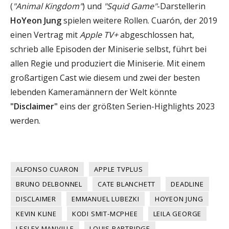
(
"Animal Kingdom"
) und
"Squid Game"
-Darstellerin
HoYeon Jung
spielen weitere Rollen. Cuarón, der 2019
einen Vertrag mit
Apple TV+
abgeschlossen hat,
schrieb alle Episoden der Miniserie selbst, führt bei
allen Regie und produziert die Miniserie. Mit einem
großartigen Cast wie diesem und zwei der besten
lebenden Kameramännern der Welt könnte
"Disclaimer"
eins der größten Serien-Highlights 2023
werden.
ALFONSO CUARON
APPLE TVPLUS
BRUNO DELBONNEL
CATE BLANCHETT
DEADLINE
DISCLAIMER
EMMANUEL LUBEZKI
HOYEON JUNG
KEVIN KLINE
KODI SMIT-MCPHEE
LEILA GEORGE
LESLEY MANVILLE
LOUIS PARTRIDGE