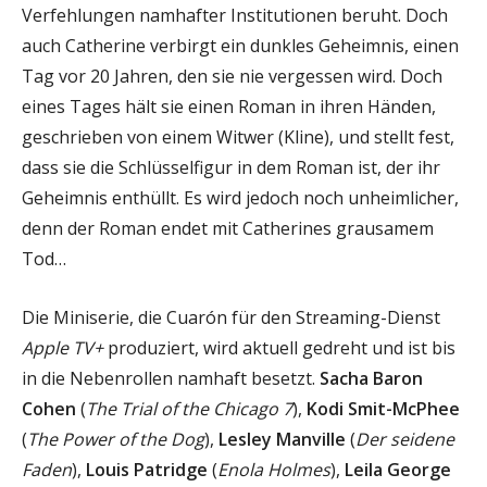
Verfehlungen namhafter Institutionen beruht. Doch
auch Catherine verbirgt ein dunkles Geheimnis, einen
Tag vor 20 Jahren, den sie nie vergessen wird. Doch
eines Tages hält sie einen Roman in ihren Händen,
geschrieben von einem Witwer (Kline), und stellt fest,
dass sie die Schlüsselfigur in dem Roman ist, der ihr
Geheimnis enthüllt. Es wird jedoch noch unheimlicher,
denn der Roman endet mit Catherines grausamem
Tod…
Die Miniserie, die Cuarón für den Streaming-Dienst
Apple TV+
produziert, wird aktuell gedreht und ist bis
in die Nebenrollen namhaft besetzt.
Sacha Baron
Cohen
(
The Trial of the Chicago 7
),
Kodi Smit-McPhee
(
The Power of the Dog
),
Lesley Manville
(
Der seidene
Faden
),
Louis Patridge
(
Enola Holmes
),
Leila George