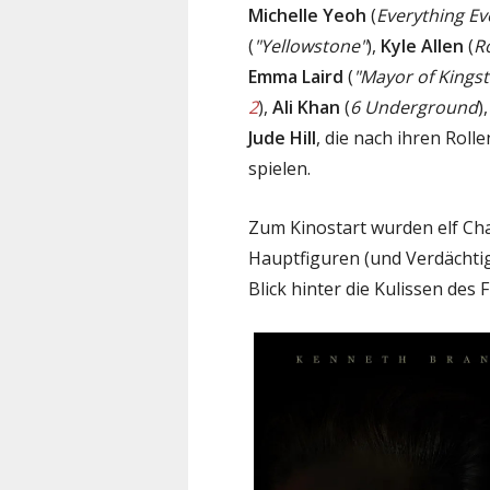
Michelle Yeoh
(
Everything Ev
(
"Yellowstone"
),
Kyle Allen
(
R
Emma Laird
(
"Mayor of Kings
2
),
Ali Khan
(
6 Underground
)
Jude Hill
, die nach ihren Roll
spielen.
Zum Kinostart wurden elf Char
Hauptfiguren (und Verdächtig
Blick hinter die Kulissen des