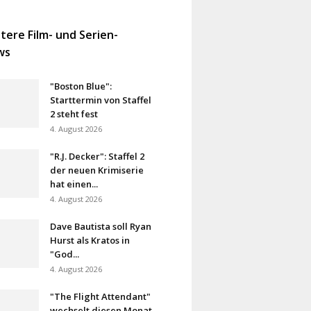
tere Film- und Serien-
ws
"Boston Blue":
Starttermin von Staffel
2 steht fest
4. August 2026
"R.J. Decker": Staffel 2
der neuen Krimiserie
hat einen...
4. August 2026
Dave Bautista soll Ryan
Hurst als Kratos in
"God...
4. August 2026
"The Flight Attendant"
wechselt diesen Monat