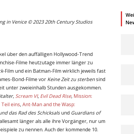
Wei
ng in Venice © 2023 20th Century Studios
Ne
ikel über den auffälligen Hollywood-Trend
anchise-Filme heutzutage immer länger zu
ck
-Film und ein Batman-Film wirklich jeweils fast
 James-Bond-Filme vor
Keine Zeit zu sterben
sind
zeit unter zweieinhalb Stunden ausgekommen.
talter
,
Scream VI
,
Evil Dead Rise
,
Mission:
Teil eins
,
Ant-Man and the Wasp:
und das Rad des Schicksals
und
Guardians of
llesamt länger als alle ihre Vorgänger, nur um
) Beispiele zu nennen. Auch der kommende 10.