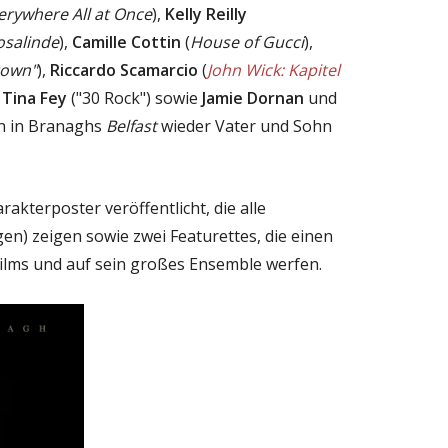
erywhere All at Once
),
Kelly Reilly
osalinde
),
Camille Cottin
(
House of Gucci
),
town"
),
Riccardo Scamarcio
(
John Wick: Kapitel
,
Tina Fey
("30 Rock") sowie
Jamie Dornan
und
en in Branaghs
Belfast
wieder Vater und Sohn
akterposter veröffentlicht, die alle
en) zeigen sowie zwei Featurettes, die einen
 Films und auf sein großes Ensemble werfen.