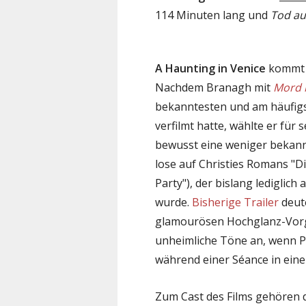
114 Minuten lang und
Tod au
A Haunting in Venice
kommt
Nachdem Branagh mit
Mord 
bekanntesten und am häufigs
verfilmt hatte, wählte er für s
bewusst eine weniger bekann
lose auf Christies Romans "D
Party"), der bislang lediglic
wurde.
Bisherige Trailer
deute
glamourösen Hochglanz-Vorg
unheimliche Töne an, wenn Poi
während einer Séance in eine
Zum Cast des Films gehören d