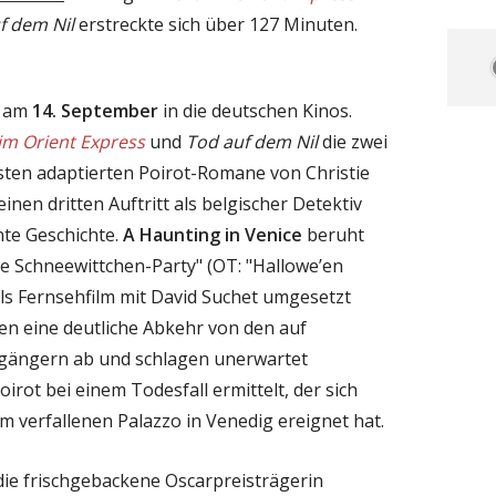
f dem Nil
erstreckte sich über 127 Minuten.
 am
14. September
in die deutschen Kinos.
im Orient Express
und
Tod auf dem Nil
die zwei
ten adaptierten Poirot-Romane von Christie
einen dritten Auftritt als belgischer Detektiv
te Geschichte.
A Haunting in Venice
beruht
ie Schneewittchen-Party" (OT: "Hallowe’en
h als Fernsehfilm mit David Suchet umgesetzt
n eine deutliche Abkehr von den auf
ängern ab und schlagen unerwartet
rot bei einem Todesfall ermittelt, der sich
m verfallenen Palazzo in Venedig ereignet hat.
ie frischgebackene Oscarpreisträgerin