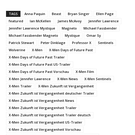
TAGS
Anna Paquin
Beast
Bryan Singer
Ellen Page
featured
Ian McKellen
James McAvoy
Jennifer Lawrence
Jennifer Lawrence Mystique
Magneto
Michael Fassbender
Michael Fassbender Magneto
Mystique
Omar Sy
Patrick Stewart
Peter Dinklage
Professor X
Sentinels
Wolverine
X-Men
X-Men Days of Future Past
X-Men Days of Future Past Trailer
X-Men Days of Future Past US-Trailer
X-Men Days of Future Past Vorschau
X-Men Film
X-Men Jennifer Lawrence
X-Men News
X-Men Sentinels
X-Men Trailer
X-Men Zukunft ist Vergangenheit
X-Men Zukunft ist Vergangenheit deutscher Trailer
X-Men Zukunft ist Vergangenheit News
X-Men Zukunft ist Vergangenheit Trailer
X-Men Zukunft ist Vergangenheit Trailer deutsch
X-Men Zukunft ist Vergangenheit US-Trailer
X-Men Zukunft ist Vergangenheit Vorschau