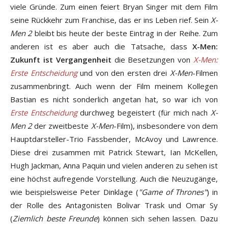
viele Gründe. Zum einen feiert Bryan Singer mit dem Film
seine Rückkehr zum Franchise, das er ins Leben rief. Sein
X-
Men 2
bleibt bis heute der beste Eintrag in der Reihe. Zum
anderen ist es aber auch die Tatsache, dass
X-Men:
Zukunft ist Vergangenheit
die Besetzungen von
X-Men:
Erste Entscheidung
und von den ersten drei
X-Men
-Filmen
zusammenbringt. Auch wenn der Film meinem Kollegen
Bastian es nicht sonderlich angetan hat, so war ich von
Erste Entscheidung
durchweg begeistert (für mich nach
X-
Men 2
der zweitbeste
X-Men
-Film), insbesondere von dem
Hauptdarsteller-Trio Fassbender, McAvoy und Lawrence.
Diese drei zusammen mit Patrick Stewart, Ian McKellen,
Hugh Jackman, Anna Paquin und vielen anderen zu sehen ist
eine höchst aufregende Vorstellung. Auch die Neuzugänge,
wie beispielsweise Peter Dinklage (
"Game of Thrones"
) in
der Rolle des Antagonisten Bolivar Trask und Omar Sy
(
Ziemlich beste Freunde
) können sich sehen lassen. Dazu