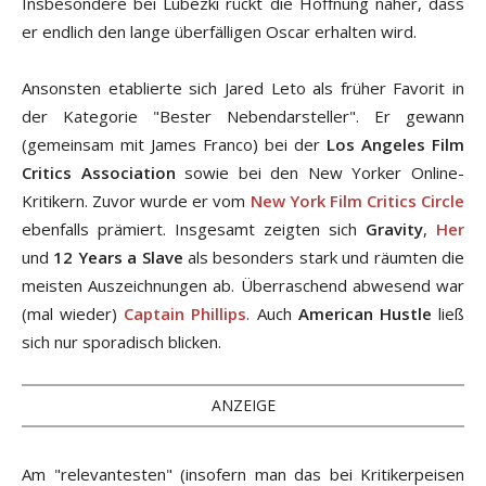
Insbesondere bei Lubezki rückt die Hoffnung näher, dass
er endlich den lange überfälligen Oscar erhalten wird.
Ansonsten etablierte sich Jared Leto als früher Favorit in
der Kategorie "Bester Nebendarsteller". Er gewann
(gemeinsam mit James Franco) bei der
Los Angeles Film
Critics Association
sowie bei den New Yorker Online-
Kritikern. Zuvor wurde er vom
New York Film Critics Circle
ebenfalls prämiert. Insgesamt zeigten sich
Gravity
,
Her
und
12 Years a Slave
als besonders stark und räumten die
meisten Auszeichnungen ab. Überraschend abwesend war
(mal wieder)
Captain Phillips
. Auch
American Hustle
ließ
sich nur sporadisch blicken.
ANZEIGE
Am "relevantesten" (insofern man das bei Kritikerpeisen