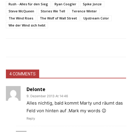
Rush - Alles für den Sieg
Ryan Coogler
Spike Jonze
Steve McQueen
Stories We Tell
Terence Winter
The Wind Rises
The Wolf of Wall Street
Upstream Color
Wie der Wind sich hebt
4 COMMENTS
Delonte
9. Dezember 2013 At 14:46
Alles nichtig, bald kommt Marty und räumt das
Feld von hinten auf .Mark my words 😉
Reply