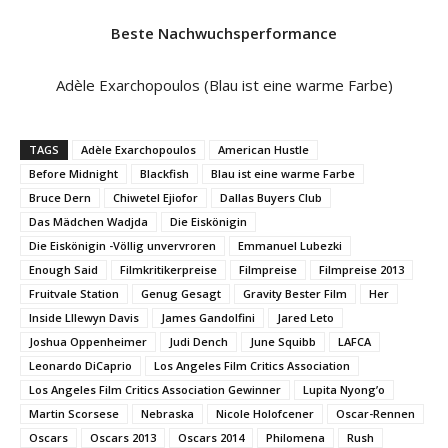
Beste Nachwuchsperformance
Adèle Exarchopoulos (Blau ist eine warme Farbe)
TAGS
Adèle Exarchopoulos
American Hustle
Before Midnight
Blackfish
Blau ist eine warme Farbe
Bruce Dern
Chiwetel Ejiofor
Dallas Buyers Club
Das Mädchen Wadjda
Die Eiskönigin
Die Eiskönigin -Völlig unvervroren
Emmanuel Lubezki
Enough Said
Filmkritikerpreise
Filmpreise
Filmpreise 2013
Fruitvale Station
Genug Gesagt
Gravity Bester Film
Her
Inside Lllewyn Davis
James Gandolfini
Jared Leto
Joshua Oppenheimer
Judi Dench
June Squibb
LAFCA
Leonardo DiCaprio
Los Angeles Film Critics Association
Los Angeles Film Critics Association Gewinner
Lupita Nyong’o
Martin Scorsese
Nebraska
Nicole Holofcener
Oscar-Rennen
Oscars
Oscars 2013
Oscars 2014
Philomena
Rush