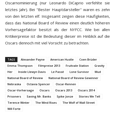
Oscarnominierung (nur Leonardo DiCaprio verfehlte sie
letztes Jahr). Bei "Bester Hauptdarsteller" waren es zehn
von den letzten elf. Insgesamt zeigen diese Häufigkeiten,
dass das National Board of Review einen deutlich höheren
Vorhersagefaktor besitzt als der NYFCC. Wie bei allen
Kritikerpreise ist die Bedeutung dieser im Hinblick auf die
Oscars dennoch mit viel Vorsicht zu betrachten.
TAGS
Alexander Payne
American Hustle
Coen Brüder
Emma Thompson
Filmpreise 2013
Fruitvale Station
Gravity
Her
Inside Llewyn Davis
Le Passé
Lone Survivor
Mud
National Board of Review
National Board of Review Gewinner
Nebraska
Octavia Spencer
Oscar-Rennen
Oscar-Vorhersage
Oscars
Oscars 2013
Oscars 2014
Prisoners
Saving Mr. Banks
Spike Jonze
Stories We Tell
Terence Winter
The Wind Rises
The Wolf of Wall Street
Will Forte