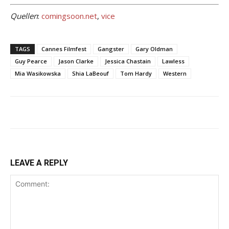
Quellen
:
comingsoon.net
,
vice
TAGS
Cannes Filmfest
Gangster
Gary Oldman
Guy Pearce
Jason Clarke
Jessica Chastain
Lawless
Mia Wasikowska
Shia LaBeouf
Tom Hardy
Western
LEAVE A REPLY