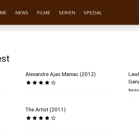
tter
ME
NEWS
FILME
SERIEN
SPEZIAL
est
Alexandre Ajas Maniac (2012)
Lawl
Gang
Basti
The Artist (2011)