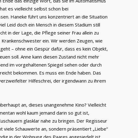
am Ende das einzige Wort, das sie im Automatismus
hat es vielleicht selbst schon bei
en. Haneke führt uns konzentriert an die Situation
iel Leid doch ein Mensch in diesem Stadium still
ht in der Lage, die Pflege seiner Frau allein zu
ge Krankenschwester ein. Wir werden Zeugen, wie
geht – ohne ein Gespür dafür, dass es kein Objekt,
euen soll. Anne kann diesen Zustand nicht mehr
Elend im vorgehaltenen Spiegel sehen oder durch
abreicht bekommen. Es muss ein Ende haben. Das
verzweifelter Hilfeschrei, der irgendwann zu ihrem
berhaupt an, dieses unangenehme Kino? Vielleicht
omentan wohl kaum jemand darin so gut ist,
uschauern glasklar nahe zu bringen. Der Regisseur
t viele Schauwerte an, sondern präsentiert „Liebe“
ndig in der Wohnung des Paares angesiedelt ist.