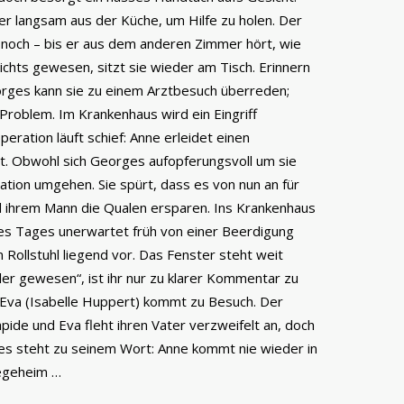
 er langsam aus der Küche, um Hilfe zu holen. Der
 noch – bis er aus dem anderen Zimmer hört, wie
ichts gewesen, sitzt sie wieder am Tisch. Erinnern
Georges kann sie zu einem Arztbesuch überreden;
 Problem. Im Krankenhaus wird ein Eingriff
ration läuft schief: Anne erleidet einen
hmt. Obwohl sich Georges aufopferungsvoll um sie
uation umgehen. Sie spürt, dass es von nun an für
d ihrem Mann die Qualen ersparen. Ins Krankenhaus
nes Tages unerwartet früh von einer Beerdigung
m Rollstuhl liegend vor. Das Fenster steht weit
ller gewesen“, ist ihr nur zu klarer Kommentar zu
Eva (Isabelle Huppert) kommt zu Besuch. Der
pide und Eva fleht ihren Vater verzweifelt an, doch
s steht zu seinem Wort: Anne kommt nie wieder in
legeheim …