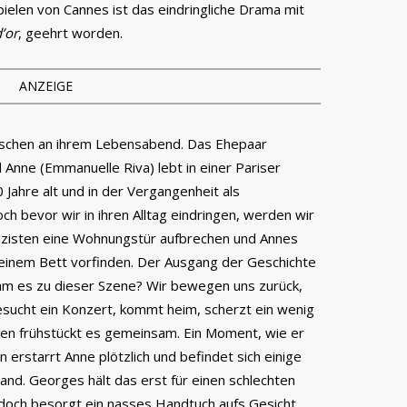
spielen von Cannes ist das eindringliche Drama mit
’or
, geehrt worden.
ANZEIGE
schen an ihrem Lebensabend. Das Ehepaar
 Anne (Emmanuelle Riva) lebt in einer Pariser
Jahre alt und in der Vergangenheit als
h bevor wir in ihren Alltag eindringen, werden wir
lizisten eine Wohnungstür aufbrechen und Annes
einem Bett vorfinden. Der Ausgang der Geschichte
kam es zu dieser Szene? Wir bewegen uns zurück,
besucht ein Konzert, kommt heim, scherzt ein wenig
en frühstückt es gemeinsam. Ein Moment, wie er
 erstarrt Anne plötzlich und befindet sich einige
tand. Georges hält das erst für einen schlechten
 doch besorgt ein nasses Handtuch aufs Gesicht.