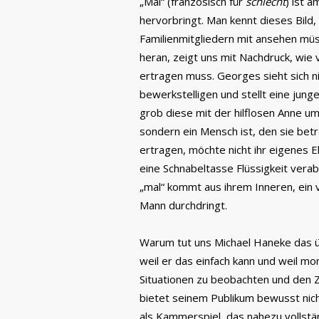
„Mal“ (französisch für
schlecht
) ist 
hervorbringt. Man kennt dieses Bild, 
Familienmitgliedern mit ansehen müss
heran, zeigt uns mit Nachdruck, wie v
ertragen muss. Georges sieht sich nic
bewerkstelligen und stellt eine jun
grob diese mit der hilflosen Anne um
sondern ein Mensch ist, den sie betr
ertragen, möchte nicht ihr eigenes 
eine Schnabeltasse Flüssigkeit ver
„mal“ kommt aus ihrem Inneren, ein 
Mann durchdringt.
Warum tut uns Michael Haneke das ü
weil er das einfach kann und weil m
Situationen zu beobachten und den Z
bietet seinem Publikum bewusst nich
als Kammerspiel, das nahezu vollstä