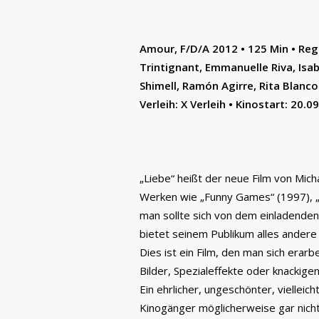
Amour, F/D/A 2012 • 125 Min • Reg
Trintignant, Emmanuelle Riva, Isa
Shimell, Ramón Agirre, Rita Blanco 
Verleih: X Verleih • Kinostart: 20.0
„Liebe“ heißt der neue Film von Mic
Werken wie „Funny Games“ (1997), „
man sollte sich von dem einladenden 
bietet seinem Publikum alles andere 
Dies ist ein Film, den man sich erar
Bilder, Spezialeffekte oder knackigen
Ein ehrlicher, ungeschönter, viellei
Kinogänger möglicherweise gar nicht 