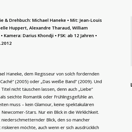
ie & Drehbuch: Michael Haneke • Mit: Jean-Louis
belle Huppert, Alexandre Tharaud, William
• Kamera: Darius Khondji • FSK: ab 12 Jahren •
9.2012
hael Haneke, dem Regisseur von solch fordernden
Caché“ (2005) oder „Das weiße Band“ (2009). Und
Titel nicht täuschen lassen, denn auch „Liebe“
als seichte Romantik oder Frühlingsgefühle an.
beiten muss – kein Glamour, keine spektakulären
 Newcomer-Stars. Nur ein Blick in die Wirklichkeit.
cht niederschmetternder Blick, den so mancher
riskieren möchte, auch wenn er sich ausdrücklich