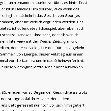
s geht an niemandem spurlos vorüber, es hinterlässt
uer ist in Hanekes Film spürbar, auch wenn das
l dringt ein Lächeln in das Gesicht von Georges
r erahnen, aber nie wirklich ergründen werden. Das,
bietet, ist vollendetes Schauspiel, aber eben auch
ch schätze Hanekes Filme sehr, deshalb war ich
 einem Interview mit der
Wiener Zeitung
an und
edium, dem er so viele Jahre den Rücken zugekehrt
 Sammeln von Energie, dieser Aufstieg aus einem
inmal vor die Kamera und in das Scheinwerferlicht.
ür diese womöglich letzte Arbeit nicht auswählen
 85, erleben wir zu Beginn der Geschichte als trotz
t der stetige Abfall ihrer Anne, der in dem
 ans Bett gefesselt nur noch vor sich hinvegetiert.