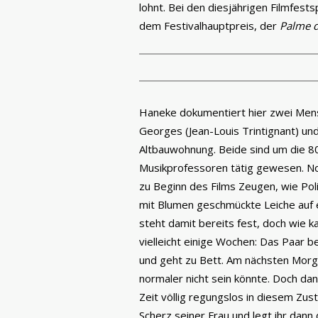
lohnt. Bei den diesjährigen Filmfest
dem Festivalhauptpreis, der
Palme d
Haneke dokumentiert hier zwei Men
Georges (Jean-Louis Trintignant) und
Altbauwohnung. Beide sind um die 80 
Musikprofessoren tätig gewesen. Noc
zu Beginn des Films Zeugen, wie Po
mit Blumen geschmückte Leiche auf 
steht damit bereits fest, doch wie 
vielleicht einige Wochen: Das Paar 
und geht zu Bett. Am nächsten Morg
normaler nicht sein könnte. Doch dann
Zeit völlig regungslos in diesem Zus
Scherz seiner Frau und legt ihr dann