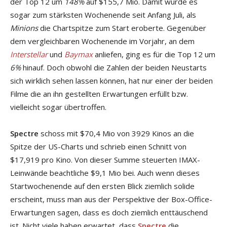
der Top 12 um
148%
auf $155,7 Mio. Damit wurde es
sogar zum stärksten Wochenende seit Anfang Juli, als
Minions
die Chartspitze zum Start eroberte. Gegenüber
dem vergleichbaren Wochenende im Vorjahr, an dem
Interstellar
und
Baymax
anliefen, ging es für die Top 12 um
6%
hinauf. Doch obwohl die Zahlen der beiden Neustarts
sich wirklich sehen lassen können, hat nur einer der beiden
Filme die an ihn gestellten Erwartungen erfüllt bzw.
vielleicht sogar übertroffen.
Spectre
schoss mit $70,4 Mio von 3929 Kinos an die
Spitze der US-Charts und schrieb einen Schnitt von
$17,919 pro Kino. Von dieser Summe steuerten IMAX-
Leinwände beachtliche $9,1 Mio bei. Auch wenn dieses
Startwochenende auf den ersten Blick ziemlich solide
erscheint, muss man aus der Perspektive der Box-Office-
Erwartungen sagen, dass es doch ziemlich enttäuschend
ist. Nicht viele haben erwartet, dass
Spectre
die