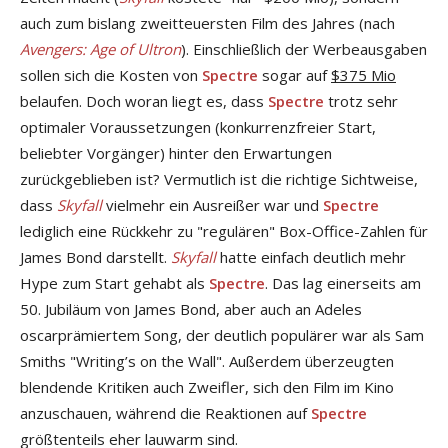
auch zum bislang zweitteuersten Film des Jahres (nach
Avengers: Age of Ultron
). Einschließlich der Werbeausgaben
sollen sich die Kosten von
Spectre
sogar auf
$375 Mio
belaufen. Doch woran liegt es, dass
Spectre
trotz sehr
optimaler Voraussetzungen (konkurrenzfreier Start,
beliebter Vorgänger) hinter den Erwartungen
zurückgeblieben ist? Vermutlich ist die richtige Sichtweise,
dass
Skyfall
vielmehr ein Ausreißer war und
Spectre
lediglich eine Rückkehr zu "regulären" Box-Office-Zahlen für
James Bond darstellt.
Skyfall
hatte einfach deutlich mehr
Hype zum Start gehabt als
Spectre
. Das lag einerseits am
50. Jubiläum von James Bond, aber auch an Adeles
oscarprämiertem Song, der deutlich populärer war als Sam
Smiths "Writing’s on the Wall". Außerdem überzeugten
blendende Kritiken auch Zweifler, sich den Film im Kino
anzuschauen, während die Reaktionen auf
Spectre
größtenteils eher lauwarm sind.