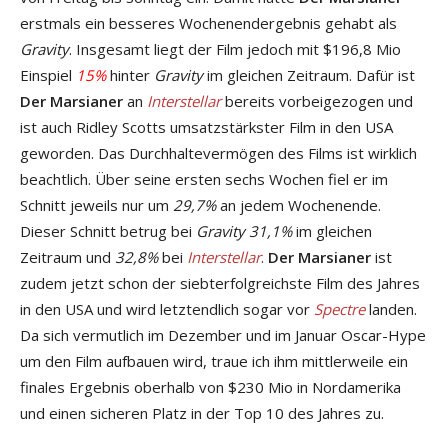
erstmals ein besseres Wochenendergebnis gehabt als
Gravity
. Insgesamt liegt der Film jedoch mit $196,8 Mio
Einspiel
15%
hinter
Gravity
im gleichen Zeitraum. Dafür ist
Der Marsianer
an
Interstellar
bereits vorbeigezogen und
ist auch Ridley Scotts umsatzstärkster Film in den USA
geworden. Das Durchhaltevermögen des Films ist wirklich
beachtlich. Über seine ersten sechs Wochen fiel er im
Schnitt jeweils nur um
29,7%
an jedem Wochenende.
Dieser Schnitt betrug bei
Gravity
31,1%
im gleichen
Zeitraum und
32,8%
bei
Interstellar
.
Der Marsianer
ist
zudem jetzt schon der siebterfolgreichste Film des Jahres
in den USA und wird letztendlich sogar vor
Spectre
landen.
Da sich vermutlich im Dezember und im Januar Oscar-Hype
um den Film aufbauen wird, traue ich ihm mittlerweile ein
finales Ergebnis oberhalb von $230 Mio in Nordamerika
und einen sicheren Platz in der Top 10 des Jahres zu.