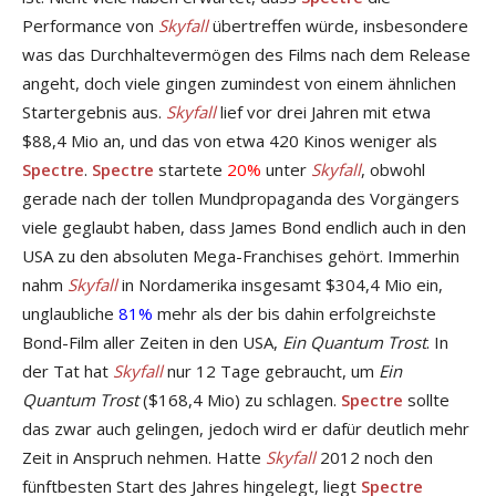
Performance von
Skyfall
übertreffen würde, insbesondere
was das Durchhaltevermögen des Films nach dem Release
angeht, doch viele gingen zumindest von einem ähnlichen
Startergebnis aus.
Skyfall
lief vor drei Jahren mit etwa
$88,4 Mio an, und das von etwa 420 Kinos weniger als
Spectre
.
Spectre
startete
20%
unter
Skyfall
, obwohl
gerade nach der tollen Mundpropaganda des Vorgängers
viele geglaubt haben, dass James Bond endlich auch in den
USA zu den absoluten Mega-Franchises gehört. Immerhin
nahm
Skyfall
in Nordamerika insgesamt $304,4 Mio ein,
unglaubliche
81%
mehr als der bis dahin erfolgreichste
Bond-Film aller Zeiten in den USA,
Ein Quantum Trost
. In
der Tat hat
Skyfall
nur 12 Tage gebraucht, um
Ein
Quantum Trost
($168,4 Mio) zu schlagen.
Spectre
sollte
das zwar auch gelingen, jedoch wird er dafür deutlich mehr
Zeit in Anspruch nehmen. Hatte
Skyfall
2012 noch den
fünftbesten Start des Jahres hingelegt, liegt
Spectre