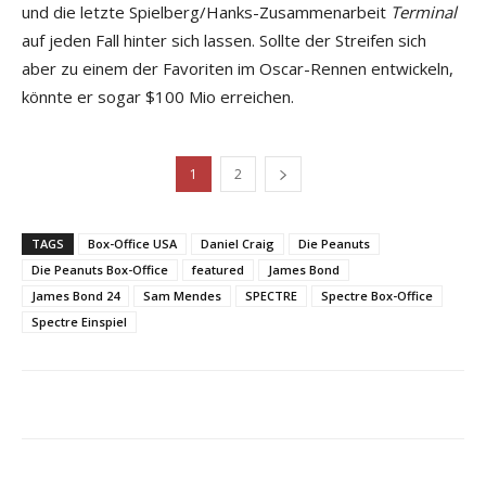
und die letzte Spielberg/Hanks-Zusammenarbeit
Terminal
auf jeden Fall hinter sich lassen. Sollte der Streifen sich
aber zu einem der Favoriten im Oscar-Rennen entwickeln,
könnte er sogar $100 Mio erreichen.
1
2
TAGS
Box-Office USA
Daniel Craig
Die Peanuts
Die Peanuts Box-Office
featured
James Bond
James Bond 24
Sam Mendes
SPECTRE
Spectre Box-Office
Spectre Einspiel