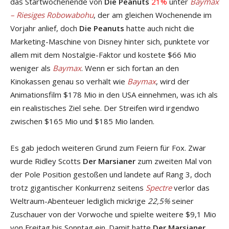
das Startwochenende von
Die Peanuts
21%
unter
Baymax
– Riesiges Robowabohu
, der am gleichen Wochenende im
Vorjahr anlief, doch
Die Peanuts
hatte auch nicht die
Marketing-Maschine von Disney hinter sich, punktete vor
allem mit dem Nostalgie-Faktor und kostete $66 Mio
weniger als
Baymax
. Wenn er sich fortan an den
Kinokassen genau so verhält wie
Baymax
, wird der
Animationsfilm $178 Mio in den USA einnehmen, was ich als
ein realistisches Ziel sehe. Der Streifen wird irgendwo
zwischen $165 Mio und $185 Mio landen.
Es gab jedoch weiteren Grund zum Feiern für Fox. Zwar
wurde Ridley Scotts
Der Marsianer
zum zweiten Mal von
der Pole Position gestoßen und landete auf Rang 3, doch
trotz gigantischer Konkurrenz seitens
Spectre
verlor das
Weltraum-Abenteuer lediglich mickrige
22,5%
seiner
Zuschauer von der Vorwoche und spielte weitere $9,1 Mio
von Freitag bis Sonntag ein. Damit hatte
Der Marsianer