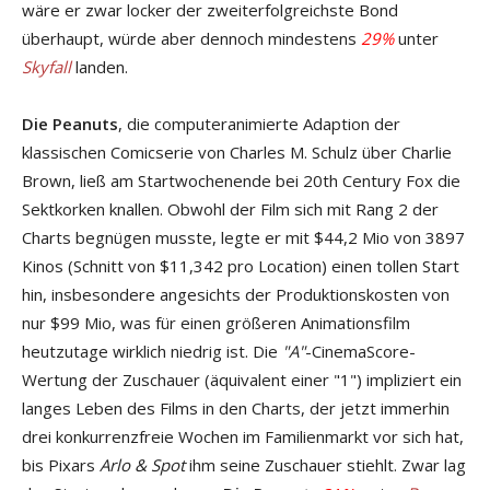
wäre er zwar locker der zweiterfolgreichste Bond
überhaupt, würde aber dennoch mindestens
29%
unter
Skyfall
landen.
Die Peanuts
, die computeranimierte Adaption der
klassischen Comicserie von Charles M. Schulz über Charlie
Brown, ließ am Startwochenende bei 20th Century Fox die
Sektkorken knallen. Obwohl der Film sich mit Rang 2 der
Charts begnügen musste, legte er mit $44,2 Mio von 3897
Kinos (Schnitt von $11,342 pro Location) einen tollen Start
hin, insbesondere angesichts der Produktionskosten von
nur $99 Mio, was für einen größeren Animationsfilm
heutzutage wirklich niedrig ist. Die
"A"
-CinemaScore-
Wertung der Zuschauer (äquivalent einer "1") impliziert ein
langes Leben des Films in den Charts, der jetzt immerhin
drei konkurrenzfreie Wochen im Familienmarkt vor sich hat,
bis Pixars
Arlo & Spot
ihm seine Zuschauer stiehlt. Zwar lag