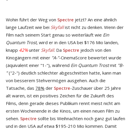
Wohin führt der Weg von
Spectre
jetzt? An eine ähnlich
lange Laufzeit wie bei
Skyfall
ist nicht zu denken. Wenn der
Film nach seinem Start genau so weiterläuft wie
Ein
Quantum Trost
, wird er in den USA bei $176 Mio landen,
knapp
42%
unter
Skyfall
. Da
Spectre
jedoch von den
Kinogängern mit einer
"A-"
-CinemaScore bewertet wurde
(äquivalent einer "1-"), während
Ein Quantum Trost
mit
"B-
"
("2-") deutlich schlechter abgeschnitten hatte, kann man
von besserem Stehvermögen ausgehen. Auch die
Tatsache, das
78%
der
Spectre
-Zuschauer über 25 Jahre
alt waren, ist ein positives Zeichen für die Zukunft des
Films, denn gerade dieses Publikum rennt meist nicht am
ersten Wochenende in die Kinos, um einen neuen Film zu
sehen.
Spectre
sollte bis Weihnachten noch ganz gut laufen
und in den USA auf etwa $195-210 Mio kommen. Damit