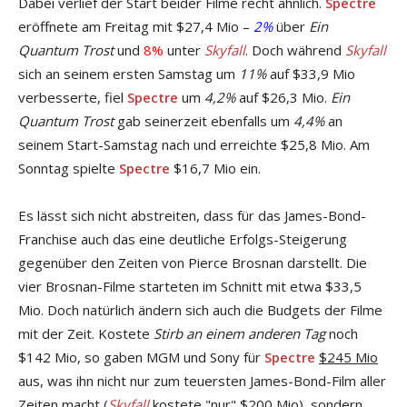
Dabei verlief der Start beider Filme recht ähnlich.
Spectre
eröffnete am Freitag mit $27,4 Mio –
2%
über
Ein
Quantum Trost
und
8%
unter
Skyfall
. Doch während
Skyfall
sich an seinem ersten Samstag um
11%
auf $33,9 Mio
verbesserte, fiel
Spectre
um
4,2%
auf $26,3 Mio.
Ein
Quantum Trost
gab seinerzeit ebenfalls um
4,4%
an
seinem Start-Samstag nach und erreichte $25,8 Mio. Am
Sonntag spielte
Spectre
$16,7 Mio ein.
Es lässt sich nicht abstreiten, dass für das James-Bond-
Franchise auch das eine deutliche Erfolgs-Steigerung
gegenüber den Zeiten von Pierce Brosnan darstellt. Die
vier Brosnan-Filme starteten im Schnitt mit etwa $33,5
Mio. Doch natürlich ändern sich auch die Budgets der Filme
mit der Zeit. Kostete
Stirb an einem anderen Tag
noch
$142 Mio, so gaben MGM und Sony für
Spectre
$245 Mio
aus, was ihn nicht nur zum teuersten James-Bond-Film aller
Zeiten macht (
Skyfall
kostete "nur" $200 Mio), sondern