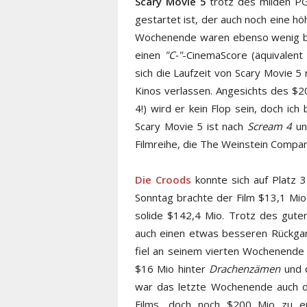
Scary Movie 5
trotz des milden PG
gestartet ist, der auch noch eine h
Wochenende waren ebenso wenig be
einen
"C-"
-CinemaScore (äquivalent 
sich die Laufzeit von Scary Movie 5 
Kinos verlassen. Angesichts des $
4!) wird er kein Flop sein, doch ic
Scary Movie 5 ist nach
Scream 4
u
Filmreihe, die The Weinstein Compa
Die Croods
konnte sich auf Platz 
Sonntag brachte der Film $13,1 Mio
solide $142,4 Mio. Trotz des gute
auch einen etwas besseren Rückga
fiel an seinem vierten Wochenende 
$16 Mio hinter
Drachenzämen
und d
war das letzte Wochenende auch d
Films, doch noch $200 Mio zu err