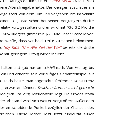
-13-Ratings deutlich unter
Ghost Movie
($18,1 Mio)
öhere Altersfreigabe hatte. Die wenigen Zuschauer am
geistert von dem Film und vergaben ihm im Schnitt
einer "3-"). Wie schon bei seinen Vorgängern dürfte
relativ kurz gestalten und er wird mit $30-32 Mio die
20 Mio-Budgets (immerhin $25 Mio unter Scary Movie
h bezweifle, dass wir bald Teil 6 zu sehen bekommen.
nd
Spy Kids 4D – Alle Zeit der Welt
bereits die dritte
ny mit geringem Erfolg wiederbelebt.
3 halten und gab nur um
36,5%
nach. Von Freitag bis
 ein und erhöhte sein vorläufiges Gesamteinspiel auf
n Holds hätte man angesichts fehlender Konkurrenz
ng erwarten können.
Drachenzähmen leicht gemacht
lediglich um
21%
. Mittlerweile liegt Die Croods etwa
er Abstand wird sich weiter vergrößern. Außerdem
er entscheidende Punkt bezüglich der Chancen des
eichen. Diese Marke liegt jetzt eindeutig außer