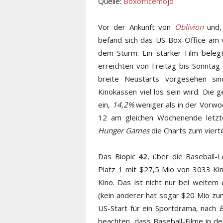
Quelle:
Boxofficemojo
Vor der Ankunft von
Oblivion
und, 
befand sich das US-Box-Office am
dem Sturm. Ein starker Film belegt
erreichten von Freitag bis Sonntag 
breite Neustarts vorgesehen si
Kinokassen viel los sein wird. Di
ein,
14,2%
weniger als in der Vorw
12 am gleichen Wochenende letzt
Hunger Games
die Charts zum vierte
Das Biopic
42
, über die Baseball-
Platz 1 mit $27,5 Mio von 3033 Kin
Kino. Das ist nicht nur bei weitem 
(kein anderer hat sogar $20 Mio z
US-Start für ein Sportdrama, nach
B
beachten, dass Baseball-Filme in d