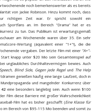
tartwochenende noch bemerkenswerter als es bereits
ularität von Jackie Robinson. Hinzu kommt noch, dass
ur richtigen Zeit war. Er spricht sowohl ein
auch Sportfans an. Im Bereich "Drama" hat er es
nkurrenz zu tun. Das Publikum ist erwartungsgemäß
schauer am Wochenende waren über 35. Ein sehr
emaScore-Wertung (äquivalent einer "1+"!), die die
ochenende vergaben. Der letzte Film mit einer
"A+"
-
 Start knapp unter $20 Mio sein Gesamteinspiel auf
bei unglaubliches Durchhaltevermögen bewies. Auch
 Speech
,
Blind Side
,
Gegen jede Regel
und
The Help
tdramen genießen häufig eine lange Laufzeit, doch in
n Mundpropaganda und mangelnder Konkurrenz über
e
42
eine besonders langlebig sein. Auch wenn $100
 der Film diese Barriere mit großer Wahrscheinlichkeit
aseball-Film hat es bisher geschafft (
Eine Klasse für
wo im Bereich von $95-115 Mio beenden und somit zu