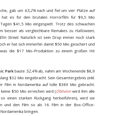
oche, gab um
63,2%
nach und fiel um vier Plätze auf
at es für den brutalen Horrorfilm für $9,5 Mio
n Tagen $41,5 Mio eingespielt. Trotz des schwachen
Film besser als vergleichbare Remakes zu
Halloween
,
Elm Street
. Natürlich ist sein Drop immer noch stark
 doch er hat sich immerhin damit $50 Mio gesichert und
 was die $17 Mio-Produktion zu einem großen Hit
sic Park
baute
52,4%
ab, nahm am Wochenende $8,9
slang $32 Mio eingebracht. Sein Gesamtergebnis (inkl.
er Film in Nordamerika auf tolle $389 Mio gebracht.
keine $50 Mio erreichen wird (
Oblivion
wird ihm alle
so einen starken Rückgang herbeiführen), wird sie
n und den Film so als 16. Film in der Box-Office-
 Nordamerika bringen.