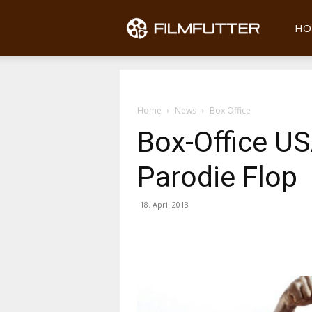
Filmfu
HO
Home
News
Box Office
Box-Office US
Parodie Flop
18. April 2013