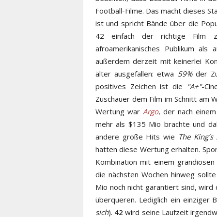
Football-Filme. Das macht dieses S
ist und spricht Bände über die Pop
42 einfach der richtige Film z
afroamerikanisches Publikum als 
außerdem derzeit mit keinerlei Ko
älter ausgefallen: etwa
59%
der Zu
positives Zeichen ist die
"A+"
-Cin
Zuschauer dem Film im Schnitt am W
Wertung war
Argo
, der nach einem
mehr als $135 Mio brachte und da
andere große Hits wie
The King’s
hatten diese Wertung erhalten. Spor
Kombination mit einem grandiose
die nächsten Wochen hinweg sollt
Mio noch nicht garantiert sind, wird
überqueren. Lediglich ein einziger B
sich
).
42
wird seine Laufzeit irgend