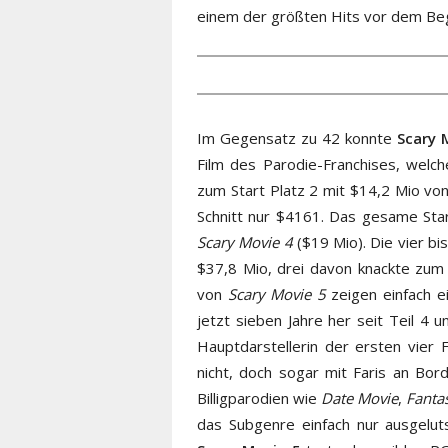
einem der größten Hits vor dem Be
Im Gegensatz zu 42 konnte
Scary 
Film des Parodie-Franchises, welc
zum Start Platz 2 mit $14,2 Mio vo
Schnitt nur $4161. Das gesame Sta
Scary Movie 4
($19 Mio). Die vier bi
$37,8 Mio, drei davon knackte zum
von
Scary Movie 5
zeigen einfach ei
jetzt sieben Jahre her seit Teil 4 
Hauptdarstellerin der ersten vier F
nicht, doch sogar mit Faris an Bor
Billigparodien wie
Date Movie
,
Fanta
das Subgenre einfach nur ausgeluts