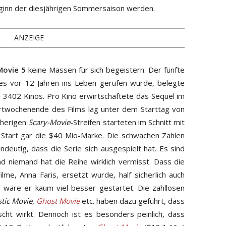
ginn der diesjährigen Sommersaison werden.
ANZEIGE
Movie 5
keine Massen für sich begeistern. Der fünfte
hes vor 12 Jahren ins Leben gerufen wurde, belegte
n 3402 Kinos. Pro Kino erwirtschaftete das Sequel im
rtwochenende des Films lag unter dem Starttag von
sherigen
Scary-Movie
-Streifen starteten im Schnitt mit
 Start gar die $40 Mio-Marke. Die schwachen Zahlen
ndeutig, dass die Serie sich ausgespielt hat. Es sind
und niemand hat die Reihe wirklich vermisst. Dass die
ilme, Anna Faris, ersetzt wurde, half sicherlich auch
d wäre er kaum viel besser gestartet. Die zahllosen
stic Movie
,
Ghost Movie
etc. haben dazu geführt, dass
cht wirkt. Dennoch ist es besonders peinlich, dass