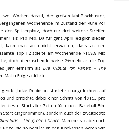
zwei Wochen darauf, der großen Mai-Blockbuster,
 vergangenen Wochenende im Zustand der Ruhe vor
e den Spitzenplatz, doch nur drei weitere Streifen
mehr als $10 Mio. Da für ganz April lediglich sieben
nd, kann man auch nicht erwarten, dass an den
e gesamte Top 12 spielte am Wochenende $108,8 Mio
oche, doch überraschenderweise
2%
mehr als die Top
es Jahr einnahm als
Die Tribute von Panem – The
n Mal in Folge anführte.
Legende Jackie Robinson startete unangefochten auf
os und erreichte dabei einen Schnitt von $9153 pro
der beste Start aller Zeiten für einen Baseball-Film
um Start eingenommen), sondern auch der zweitbeste
lind Side – Die große Chance
. Man muss dabei noch
er Regel nie so populär an den Kinokassen waren wie