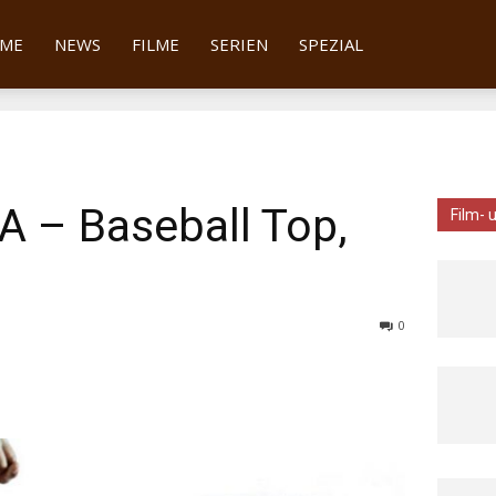
tter
ME
NEWS
FILME
SERIEN
SPEZIAL
A – Baseball Top,
Film- 
0