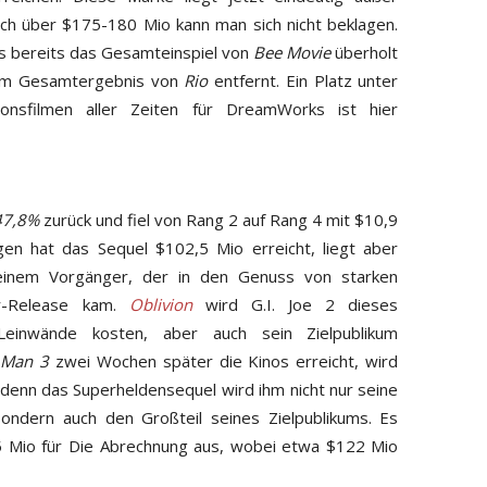
uch über $175-180 Mio kann man sich nicht beklagen.
s bereits das Gesamteinspiel von
Bee Movie
überholt
 dem Gesamtergebnis von
Rio
entfernt. Ein Platz unter
ionsfilmen aller Zeiten für DreamWorks ist hier
47,8%
zurück und fiel von Rang 2 auf Rang 4 mit $10,9
 hat das Sequel $102,5 Mio erreicht, liegt aber
einem Vorgänger, der in den Genuss von starken
-Release kam.
Oblivion
wird G.I. Joe 2 dieses
einwände kosten, aber auch sein Zielpublikum
 Man 3
zwei Wochen später die Kinos erreicht, wird
, denn das Superheldensequel wird ihm nicht nur seine
ndern auch den Großteil seines Zielpublikums. Es
 Mio für Die Abrechnung aus, wobei etwa $122 Mio