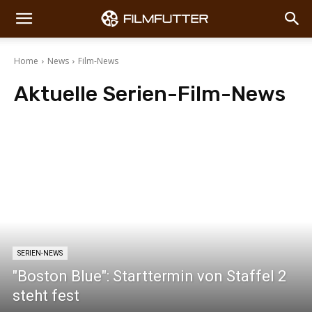
Home
News
Film-News
Aktuelle Serien-
Film-News
Box Office
Poster
Serien-News
Trailer
SERIEN-NEWS
"Boston Blue": Starttermin von Staffel 2
steht fest