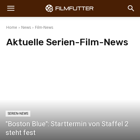
Home
News
Film-News
Aktuelle Serien-
Film-News
Box Office
Poster
Serien-News
Trailer
SERIEN-NEWS
"Boston Blue": Starttermin von Staffel 2
steht fest