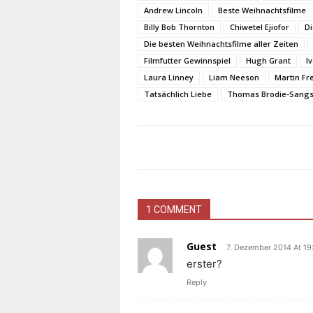
Andrew Lincoln
Beste Weihnachtsfilme
Billy Bob Thornton
Chiwetel Ejiofor
Di
Die besten Weihnachtsfilme aller Zeiten
Filmfutter Gewinnspiel
Hugh Grant
I
Laura Linney
Liam Neeson
Martin F
Tatsächlich Liebe
Thomas Brodie-Sangs
1 COMMENT
Guest
7. Dezember 2014 At 19
erster?
Reply