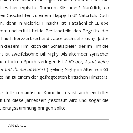
bt es hier typische Romcom-Klischees? Natürlich,
en
en Geschichten zu einem Happy End? Natürlich. Doch
n, denn in vielerlei Hinsicht ist
Tatsächlich…Liebe
om und erfüllt beide Bestandteile des Begriffs: der
il auch herzzerbrechend), aber auch sehr lustig. Jeder
 in diesem Film, doch der Schauspieler, der im Film die
 ist zweifelsohne Bill Nighy. Als alternder zynischer
nen flotten Sprich verlegen ist (
"
Kinder, kauft keine
ommt ihr sie umsonst"
) gelang Nighy im Alter von 63
 ihn zu einem der gefragtesten britischen Filmstars.
ne tolle romantische Komödie, es ist auch ein toller
h um diese Jahreszeit geschaut wird und sogar die
Feiertagsstimmung bringen sollte.
ANZEIGE