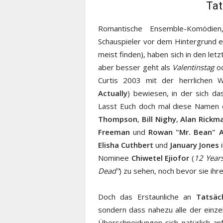
Tat
Romantische Ensemble-Komödie
Schauspieler vor dem Hintergrund e
meist finden), haben sich in den let
aber besser geht als
Valentinstag
o
Curtis 2003 mit der herrlichen
Actually
) bewiesen, in der sich d
Lasst Euch doch mal diese Namen 
Thompson
,
Bill Nighy
,
Alan Rickm
Freeman
und
Rowan "Mr. Bean" A
Elisha Cuthbert
und
January Jones
i
Nominee
Chiwetel Ejiofor
(
12 Years
Dead"
) zu sehen, noch bevor sie ih
Doch das Erstaunliche an
Tatsäc
sondern dass nahezu alle der einzel
Überschneidungen sich natürlich a