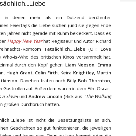
sächlich…Liebe
n, in denen mehr als ein Dutzend berühmter
ines Feiertags die Liebe suchen (und sie gegen Ende
zten Jahren nicht gerade mit Ruhm bekleckert. Dass es
der
Happy New Year
hat Regisseur und Autor Richard
 Weihnachts-Romcom
Tatsächlich…Liebe
(OT:
Love
as Who-is-Who des britischen Kinos versammelt hat.
einmal durch den Kopf gehen:
Liam Neeson
,
Emma
an
,
Hugh Grant
,
Colin Firth
,
Keira Knightley
,
Martin
tkinson
. Daneben traten noch
Billy Bob Thornton
,
n Gastrollen auf. Außerdem waren in dem Film Oscar-
 a Slave
) und
Andrew Lincoln
(Rick aus
"The Walking
ren großen Durchbruch hatten.
hlich…Liebe
ist nicht die Besetzungsliste an sich,
nen Geschichten so gut funktionieren, die jeweiligen
nfühlen und kaum eine Figur zu kurz kommt oder die