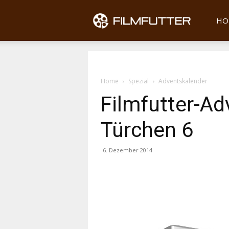
Filmfu
HO
Home
Spezial
Adventskalender
Filmfutter-Ad
Türchen 6
6. Dezember 2014