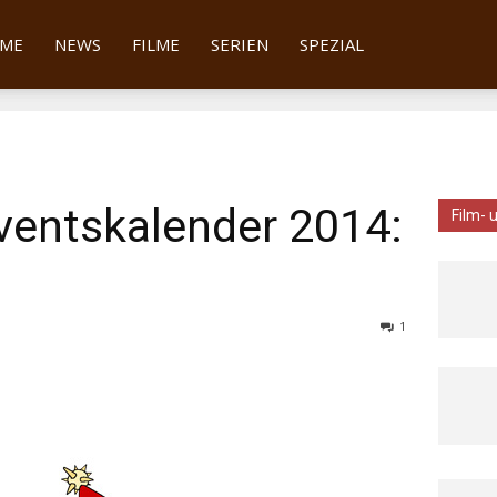
tter
ME
NEWS
FILME
SERIEN
SPEZIAL
ventskalender 2014:
Film- 
1