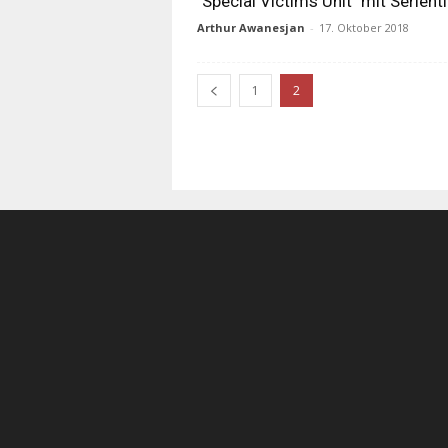
"Special Victims Unit" mit Serient
Arthur Awanesjan
-
17. Oktober 2018
1
2