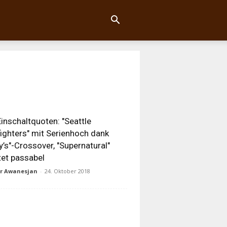
inschaltquoten: "Seattle
fighters" mit Serienhoch dank
y’s"-Crossover, "Supernatural"
tet passabel
ur Awanesjan
-
24. Oktober 2018