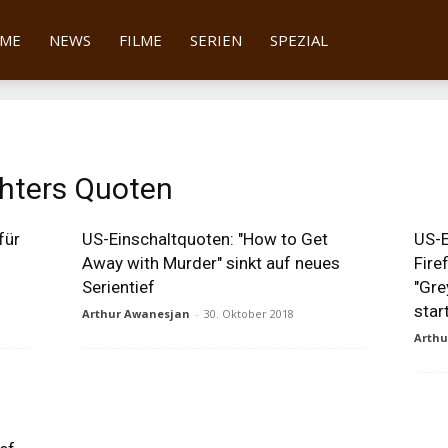
tter
ME
NEWS
FILME
SERIEN
SPEZIAL
ighters Quoten
für
US-Einschaltquoten: "How to Get
US-E
Away with Murder" sinkt auf neues
Fire
Serientief
"Gre
star
Arthur Awanesjan
-
30. Oktober 2018
Arth