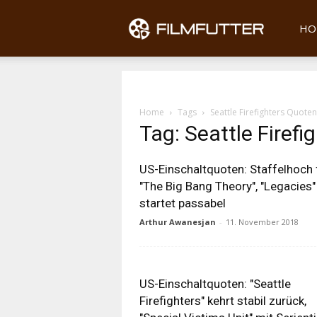
Filmfu
HO
Home
Tags
Seattle Firefighters Quoten
Tag: Seattle Firef
US-Einschaltquoten: Staffelhoch 
"The Big Bang Theory", "Legacies"
startet passabel
Arthur Awanesjan
-
11. November 2018
US-Einschaltquoten: "Seattle
Firefighters" kehrt stabil zurück,