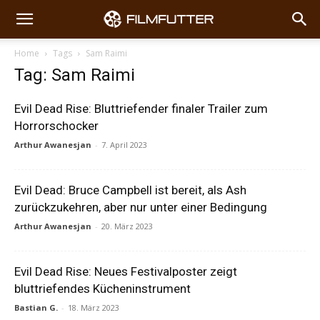
Home
Tags
Sam Raimi
Tag: Sam Raimi
Evil Dead Rise: Bluttriefender finaler Trailer zum
Horrorschocker
Arthur Awanesjan
-
7. April 2023
Evil Dead: Bruce Campbell ist bereit, als Ash
zurückzukehren, aber nur unter einer Bedingung
Arthur Awanesjan
-
20. März 2023
Evil Dead Rise: Neues Festivalposter zeigt
bluttriefendes Kücheninstrument
Bastian G.
-
18. März 2023