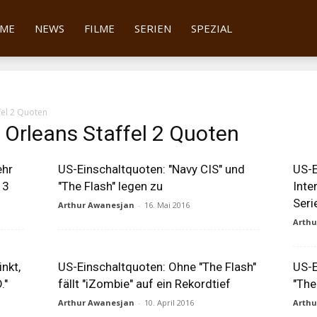
tter
ME
NEWS
FILME
SERIEN
SPEZIAL
fel 2 Quoten
 Orleans Staffel 2 Quoten
ehr
US-Einschaltquoten: "Navy CIS" und
US-E
13
"The Flash" legen zu
Inte
Seri
Arthur Awanesjan
-
16. Mai 2016
Arth
nkt,
US-Einschaltquoten: Ohne "The Flash"
US-E
."
fällt "iZombie" auf ein Rekordtief
"The
Arthur Awanesjan
-
10. April 2016
Arth