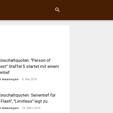
inschaltquoten: "Person of
rest" Staffel 5 startet mit einem
entief
ur Awanesjan
-
8. Mai 2016
inschaltquoten: Serientief für
 Flash", "Limitless" legt zu
ur Awanesjan
-
26. März 2016