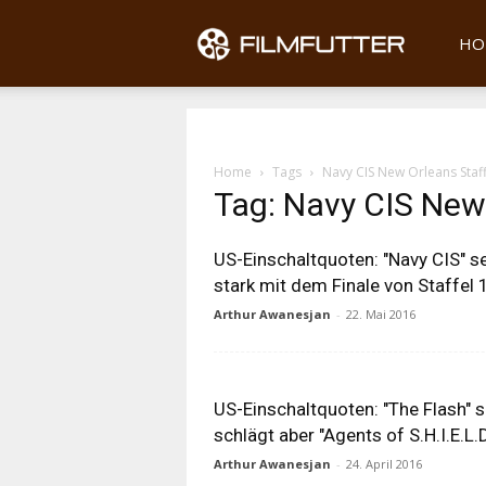
Filmfu
HO
Home
Tags
Navy CIS New Orleans Staf
Tag: Navy CIS New
US-Einschaltquoten: "Navy CIS" s
stark mit dem Finale von Staffel 
Arthur Awanesjan
-
22. Mai 2016
US-Einschaltquoten: "The Flash" si
schlägt aber "Agents of S.H.I.E.L.D
Arthur Awanesjan
-
24. April 2016