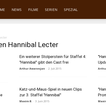
tter
ME
NEWS
FILME
SERIEN
SPEZIAL
ecter
en Hannibal Lecter
Ein weiterer Stolperstein für Staffel 4:
"Han
"Hannibal" gibt den Cast frei
Upda
Arthur Awanesjan
-
2. Juli 2015
Arth
Katz-und-Maus-Spiel in neuen Clips
"Han
te
zur 3. Staffel "Hannibal"
Pro
Maxim B.
-
3. Juni 2015
Maxim