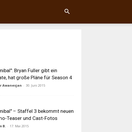
nibal": Bryan Fuller gibt ein
te, hat große Pläne für Season 4
ur Awanesjan
-
30. Juni 2015
nibal" – Staffel 3 bekommt neuen
mo-Teaser und Cast-Fotos
 B.
-
17. Mai 2015