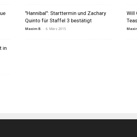
eue
"Hannibal": Starttermin und Zachary
Will
Quinto für Staffel 3 bestätigt
Teas
Maxim B.
-
6. März 2015
Maxim
 in