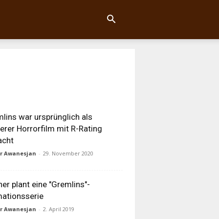
lins war ursprünglich als
erer Horrorfilm mit R-Rating
acht
ur Awanesjan
-
29. November 2020
er plant eine "Gremlins"-
ationsserie
ur Awanesjan
-
2. April 2019