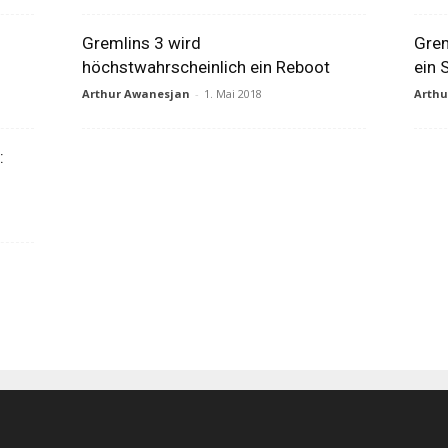
Gremlins 3 wird
Grem
höchstwahrscheinlich ein Reboot
ein 
Arthur Awanesjan
-
1. Mai 2018
Arth
: