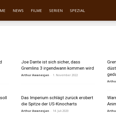
tter
ME
NEWS
FILME
SERIEN
SPEZIAL
d
Joe Dante ist sich sicher, dass
Grem
Gremlins 3 irgendwann kommen wird
düst
ged
Arthur Awanesjan
-
1. November 2022
Arth
soll
Das Imperium schlägt zurück erobert
Warn
die Spitze der US-Kinocharts
Anim
Arthur Awanesjan
-
14. Juli 2020
Arth