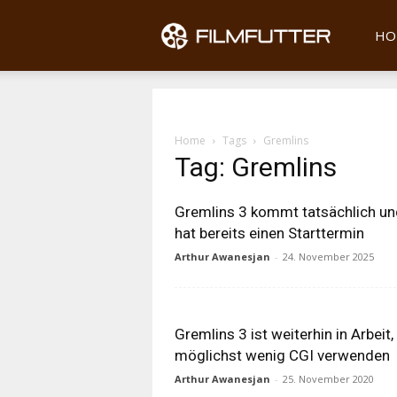
Filmfu
HO
Home
Tags
Gremlins
Tag: Gremlins
Gremlins 3 kommt tatsächlich un
hat bereits einen Starttermin
Arthur Awanesjan
-
24. November 2025
Gremlins 3 ist weiterhin in Arbeit, 
möglichst wenig CGI verwenden
Arthur Awanesjan
-
25. November 2020