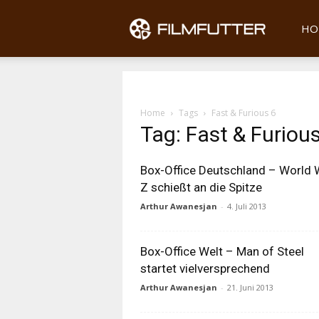
Filmfu
HO
Home
Tags
Fast & Furious 6
Tag: Fast & Furiou
Box-Office Deutschland – World 
Z schießt an die Spitze
Arthur Awanesjan
-
4. Juli 2013
Box-Office Welt – Man of Steel
startet vielversprechend
Arthur Awanesjan
-
21. Juni 2013