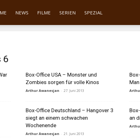
tter
ME
NEWS
FILME
SERIEN
SPEZIAL
s 6
War
Box-Office USA – Monster und
Box-
Zombies sorgen für volle Kinos
Man 
Arthur Awanesjan
-
27. Juni 2013
Arth
Box-Office Deutschland – Hangover 3
Box-
siegt an einem schwachen
an d
Wochenende
Arth
Arthur Awanesjan
-
21. Juni 2013