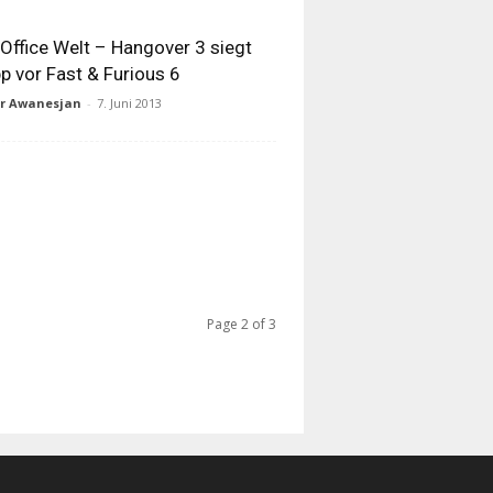
Office Welt – Hangover 3 siegt
p vor Fast & Furious 6
ur Awanesjan
-
7. Juni 2013
Page 2 of 3