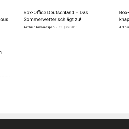
Box-Office Deutschland – Das
Box-
ious
Sommerwetter schlägt zu!
knap
Arthur Awanesjan
-
12. Juni 2013
Arth
n