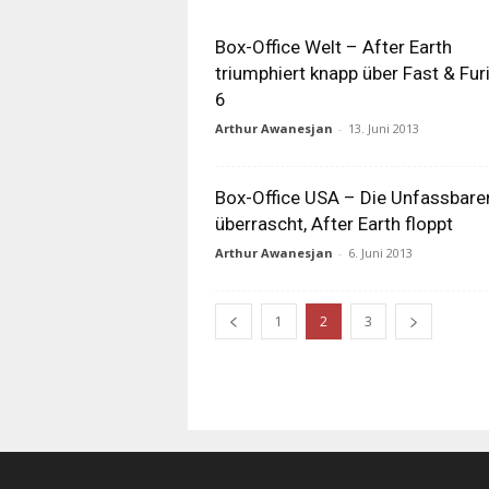
Box-Office Welt – After Earth
triumphiert knapp über Fast & Fur
6
Arthur Awanesjan
-
13. Juni 2013
Box-Office USA – Die Unfassbare
überrascht, After Earth floppt
Arthur Awanesjan
-
6. Juni 2013
1
2
3