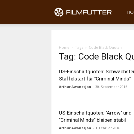
Filmfu
HO
Home
Tags
Code Black Quoten
Tag: Code Black Q
US-Einschaltquoten: Schwächste
Staffelstart für "Criminal Minds"
Arthur Awanesjan
-
30. September 2016
US-Einschaltquoten: "Arrow" und
"Criminal Minds" bleiben stabil
Arthur Awanesjan
-
1. Februar 2016