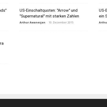
nds"
US-Einschaltquoten: "Arrow" und
US-E
"Supernatural" mit starken Zahlen
ein 
Arthur Awanesjan
-
10. Dezember 2015
Arth
ra