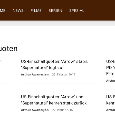
tter
ME
NEWS
FILME
SERIEN
SPEZIAL
uoten
r
US-Einschaltquoten: "Arrow" stabil,
US-E
"Supernatural" legt zu
P.D.
Erfo
Arthur Awanesjan
-
23. Februar 2016
Arth
US-Einschaltquoten: "Arrow" und
US-E
"Supernatural" kehren stark zurück
kehr
Arthur Awanesjan
-
27. Januar 2016
Arth