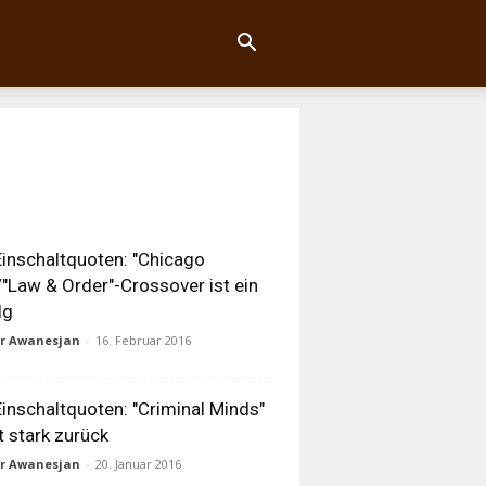
inschaltquoten: "Chicago
"/"Law & Order"-Crossover ist ein
lg
ur Awanesjan
-
16. Februar 2016
inschaltquoten: "Criminal Minds"
t stark zurück
ur Awanesjan
-
20. Januar 2016