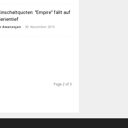
inschaltquoten: "Empire" fällt auf
Serientief
ur Awanesjan
-
30. November 2015
Page 2 of 3