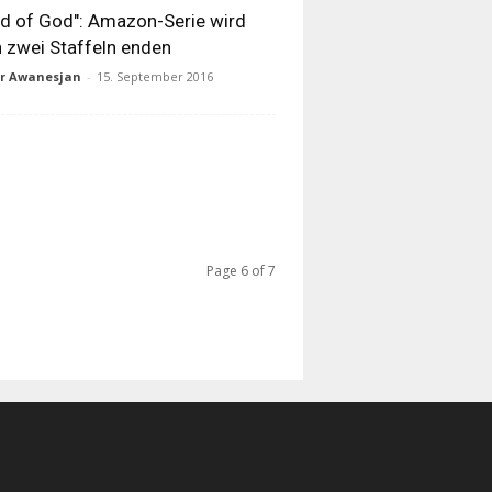
d of God": Amazon-Serie wird
 zwei Staffeln enden
ur Awanesjan
-
15. September 2016
Page 6 of 7