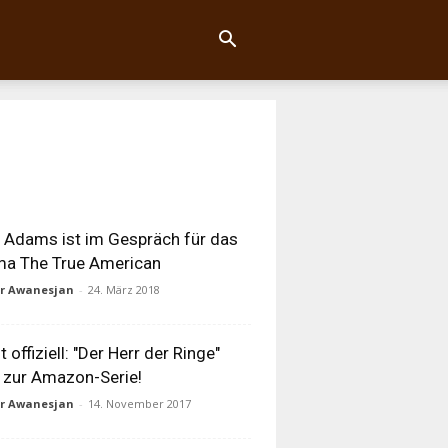
Adams ist im Gespräch für das
ma The True American
ur Awanesjan
-
24. März 2018
t offiziell: "Der Herr der Ringe"
 zur Amazon-Serie!
ur Awanesjan
-
14. November 2017