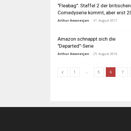
"Fleabag": Staffel 2 der britischen
Comedyserie kommt, aber erst 2
Arthur Awanesjan
-
31. August 2017
Amazon schnappt sich die
"Departed"-Serie
Arthur Awanesjan
-
25. August 2016
...
1
5
6
7