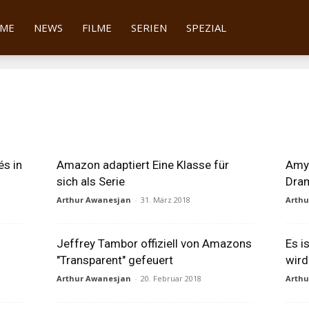
tter
ME
NEWS
FILME
SERIEN
SPEZIAL
és in
Amazon adaptiert Eine Klasse für
Amy 
sich als Serie
Dra
Arthur Awanesjan
-
31. März 2018
Arth
Jeffrey Tambor offiziell von Amazons
Es is
"Transparent" gefeuert
wird
Arthur Awanesjan
-
20. Februar 2018
Arth