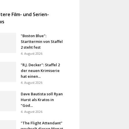
tere Film- und Serien-
ws
"Boston Blue":
Starttermin von Staffel
2 steht fest
4. August 2026
"R.J. Decker": Staffel 2
der neuen Krimiserie
hat einen...
4. August 2026
Dave Bautista soll Ryan
Hurst als Kratos in
"God...
4. August 2026
"The Flight Attendant"
wechselt diesen Monat