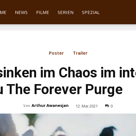
tter
ME
NEWS
FILME
SERIEN
SPEZIAL
Poster
Trailer
inken im Chaos im in
zu The Forever Purge
Arthur Awanesjan
12. Mai 2021
0
Von