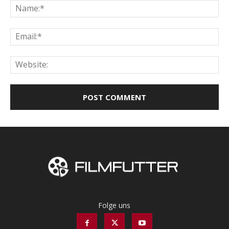
Na
Ema
Web
Folge uns