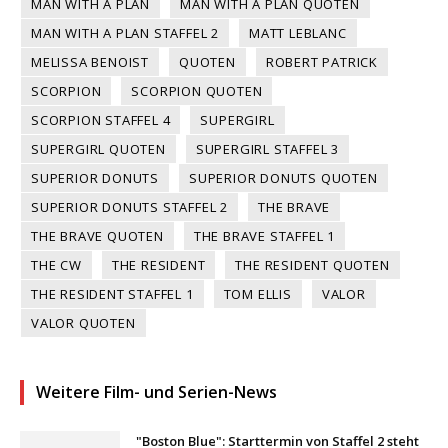
MAN WITH A PLAN
MAN WITH A PLAN QUOTEN
MAN WITH A PLAN STAFFEL 2
MATT LEBLANC
MELISSA BENOIST
QUOTEN
ROBERT PATRICK
SCORPION
SCORPION QUOTEN
SCORPION STAFFEL 4
SUPERGIRL
SUPERGIRL QUOTEN
SUPERGIRL STAFFEL 3
SUPERIOR DONUTS
SUPERIOR DONUTS QUOTEN
SUPERIOR DONUTS STAFFEL 2
THE BRAVE
THE BRAVE QUOTEN
THE BRAVE STAFFEL 1
THE CW
THE RESIDENT
THE RESIDENT QUOTEN
THE RESIDENT STAFFEL 1
TOM ELLIS
VALOR
VALOR QUOTEN
Weitere Film- und Serien-News
"Boston Blue": Starttermin von Staffel 2 steht