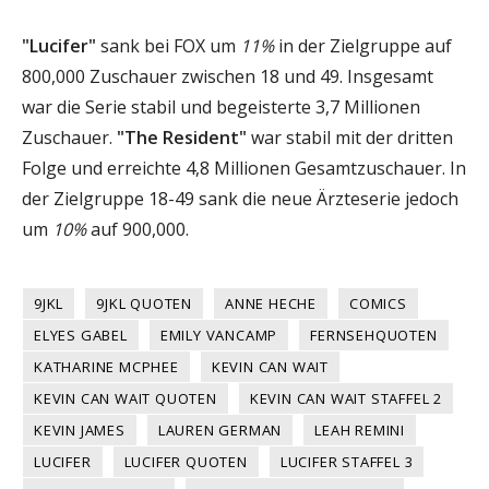
"Lucifer"
sank bei FOX um
11%
in der Zielgruppe auf
800,000 Zuschauer zwischen 18 und 49. Insgesamt
war die Serie stabil und begeisterte 3,7 Millionen
Zuschauer.
"The Resident"
war stabil mit der dritten
Folge und erreichte 4,8 Millionen Gesamtzuschauer. In
der Zielgruppe 18-49 sank die neue Ärzteserie jedoch
um
10%
auf 900,000.
9JKL
9JKL QUOTEN
ANNE HECHE
COMICS
ELYES GABEL
EMILY VANCAMP
FERNSEHQUOTEN
KATHARINE MCPHEE
KEVIN CAN WAIT
KEVIN CAN WAIT QUOTEN
KEVIN CAN WAIT STAFFEL 2
KEVIN JAMES
LAUREN GERMAN
LEAH REMINI
LUCIFER
LUCIFER QUOTEN
LUCIFER STAFFEL 3