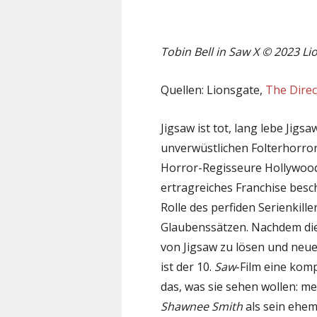
Tobin Bell in Saw X © 2023 Li
Quellen: Lionsgate,
The Direc
Jigsaw ist tot, lang lebe Jigs
unverwüstlichen Folterhorror
Horror-Regisseure Hollywood
ertragreiches Franchise besch
Rolle des perfiden Serienkil
Glaubenssätzen. Nachdem die
von Jigsaw zu lösen und neue
ist der 10.
Saw
-Film eine kom
das, was sie sehen wollen: m
Shawnee Smith
als sein ehe