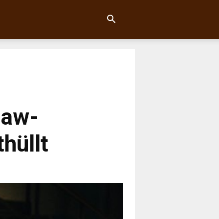
Saw-
thüllt