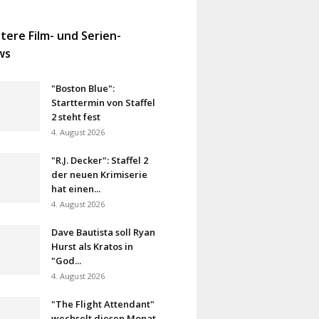
tere Film- und Serien-
ws
"Boston Blue":
Starttermin von Staffel
2 steht fest
4. August 2026
"R.J. Decker": Staffel 2
der neuen Krimiserie
hat einen...
4. August 2026
Dave Bautista soll Ryan
Hurst als Kratos in
"God...
4. August 2026
"The Flight Attendant"
wechselt diesen Monat