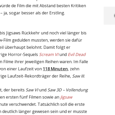
würde de Film die mit Abstand besten Kritiken
 ja, sogar besser als der Erstling.
bis Jigsaws Rückkehr und noch viel länger bis
w
-Film gedulden mussten, werden sie dafür
eil überhaupt belohnt. Damit folgt er
rige Horror-Sequels
Scream VI
und
Evil Dead
en Filme ihrer jeweiligen Reihen waren. Im Falle
von einer Laufzeit von
118 Minuten
, zehn
rige Laufzeit-Rekordträger der Reihe,
Saw III
.
t, der bereits
Saw VI
und
Saw 3D – Vollendung
den ersten fünf Filmen sowie an
Jigsaw
nute verschwendet. Tatsächlich soll die erste
h deutlich länger gewesen sein und er musste