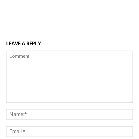
LEAVE A REPLY
Comment:
Na
Ema