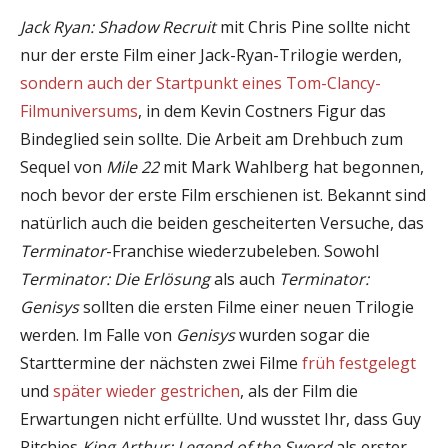
Jack Ryan: Shadow Recruit
mit Chris Pine sollte nicht
nur der erste Film einer Jack-Ryan-Trilogie werden,
sondern auch der Startpunkt eines Tom-Clancy-
Filmuniversums
, in dem Kevin Costners Figur das
Bindeglied sein sollte. Die Arbeit am Drehbuch zum
Sequel von
Mile 22
mit Mark Wahlberg hat begonnen,
noch bevor der erste Film erschienen ist. Bekannt sind
natürlich auch die beiden gescheiterten Versuche, das
Terminator
-Franchise wiederzubeleben. Sowohl
Terminator: Die Erlösung
als auch
Terminator:
Genisys
sollten die ersten Filme einer neuen Trilogie
werden. Im Falle von
Genisys
wurden sogar die
Starttermine der nächsten zwei Filme
früh festgelegt
und
später wieder gestrichen
, als der Film die
Erwartungen nicht erfüllte. Und wusstet Ihr, dass Guy
Ritchies
King Arthur: Legend of the Sword
als erster