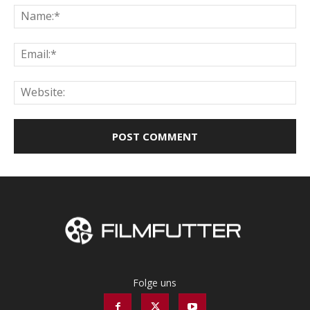
Na
Ema
Web
Folge uns