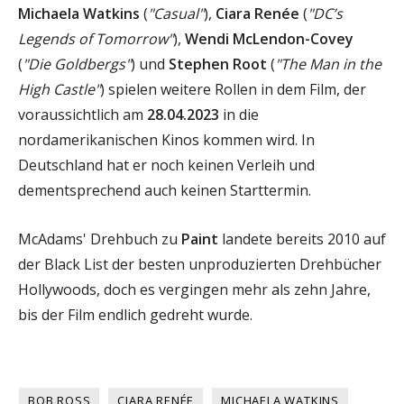
Michaela Watkins
(
"Casual"
),
Ciara Renée
(
"DC’s
Legends of Tomorrow"
),
Wendi McLendon-Covey
(
"Die Goldbergs"
) und
Stephen Root
(
"The Man in the
High Castle"
) spielen weitere Rollen in dem Film, der
voraussichtlich am
28.04.2023
in die
nordamerikanischen Kinos kommen wird. In
Deutschland hat er noch keinen Verleih und
dementsprechend auch keinen Starttermin.
McAdams' Drehbuch zu
Paint
landete bereits 2010 auf
der Black List der besten unproduzierten Drehbücher
Hollywoods, doch es vergingen mehr als zehn Jahre,
bis der Film endlich gedreht wurde.
BOB ROSS
CIARA RENÉE
MICHAELA WATKINS