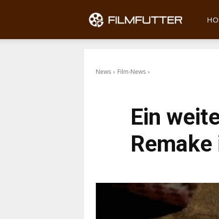
Filmfu
HO
News
Film-News
Ein weit
Remake i