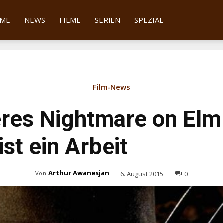
tter
ME
NEWS
FILME
SERIEN
SPEZIAL
Film-News
eres Nightmare on Elm
st ein Arbeit
Arthur Awanesjan
6. August 2015
0
Von