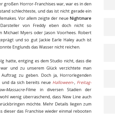
er großen Horror-Franchises war, war es in den
tand schlechteste, und das ist nicht gerade ein
Remakes. Vor allem zeigte der neue
Nightmare
Darsteller von Freddy eben doch nicht so
on Michael Myers oder Jason Voorhees. Robert
geprägt und so gut Jackie Earle Haley auch ist
y konnte Englunds das Wasser nicht reichen.
g hatte, entging es dem Studio nicht, dass die
 war und zu unserem Glück verzichtete man
n Auftrag zu geben. Doch ja, Horrorlegenden
 und da sich bereits neue
Halloween
-,
Freitag-
saw-Massacre
-Filme in diversen Stadien der
s wohl wenig überraschend, dass New Line auch
rückbringen möchte. Mehr Details liegen zum
ss dieser das Franchise wieder einmal rebooten