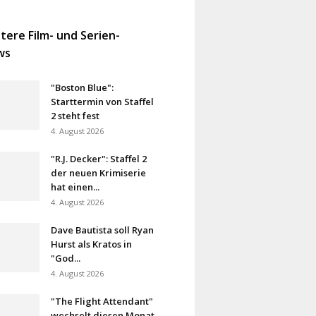
tere Film- und Serien-
ws
"Boston Blue":
Starttermin von Staffel
2 steht fest
4. August 2026
"R.J. Decker": Staffel 2
der neuen Krimiserie
hat einen...
4. August 2026
Dave Bautista soll Ryan
Hurst als Kratos in
"God...
4. August 2026
"The Flight Attendant"
wechselt diesen Monat