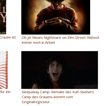
raven ist
Oh je! Neues Nightmare-on-Elm-Street-Reboot
immer noch in Arbeit
für ein
Sleepaway Camp: Remake des Kult-Slashers
Camp des Grauens kommt vom
Originalregisseur