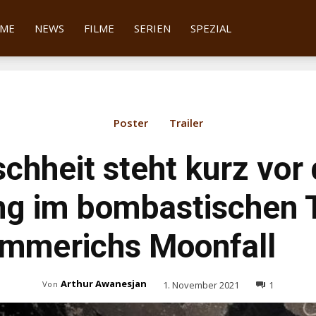
tter
ME
NEWS
FILME
SERIEN
SPEZIAL
Poster
Trailer
chheit steht kurz vor
g im bombastischen T
Emmerichs Moonfall
Arthur Awanesjan
1. November 2021
1
Von