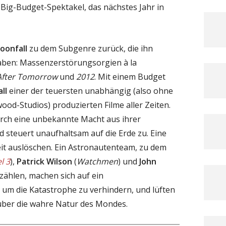
 Big-Budget-Spektakel, das nächstes Jahr in
oonfall
zu dem Subgenre zurück, die ihn
aben: Massenzerstörungsorgien à la
After Tomorrow
und
2012
. Mit einem Budget
ll
einer der teuersten unabhängig (also ohne
ood-Studios) produzierten Filme aller Zeiten.
urch eine unbekannte Macht aus ihrer
steuert unaufhaltsam auf die Erde zu. Eine
it auslöschen. Ein Astronautenteam, zu dem
l 3
),
Patrick Wilson
(
Watchmen
) und
John
 zählen, machen sich auf ein
m die Katastrophe zu verhindern, und lüften
über die wahre Natur des Mondes.