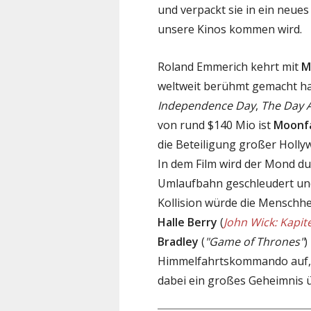
und verpackt sie in ein neues
unsere Kinos kommen wird.
Roland Emmerich kehrt mit
M
weltweit berühmt gemacht h
Independence Day
,
The Day 
von rund $140 Mio ist
Moonfa
die Beteiligung großer Hollyw
In dem Film wird der Mond d
Umlaufbahn geschleudert und 
Kollision würde die Menschhe
Halle Berry
(
John Wick: Kapite
Bradley
(
"Game of Thrones"
)
Himmelfahrtskommando auf, u
dabei ein großes Geheimnis 