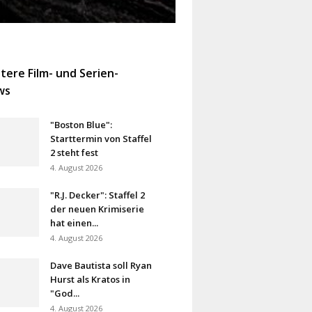
tere Film- und Serien-
ws
"Boston Blue":
Starttermin von Staffel
2 steht fest
4. August 2026
"R.J. Decker": Staffel 2
der neuen Krimiserie
hat einen...
4. August 2026
Dave Bautista soll Ryan
Hurst als Kratos in
"God...
4. August 2026