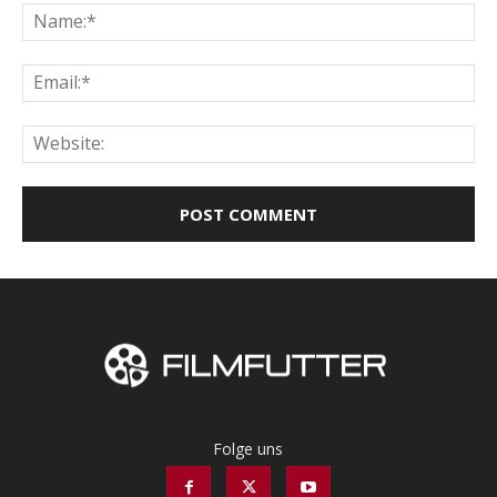
Na
Ema
Web
Folge uns