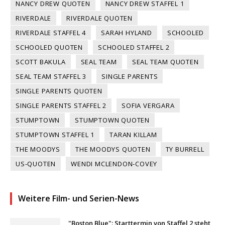
NANCY DREW QUOTEN
NANCY DREW STAFFEL 1
RIVERDALE
RIVERDALE QUOTEN
RIVERDALE STAFFEL 4
SARAH HYLAND
SCHOOLED
SCHOOLED QUOTEN
SCHOOLED STAFFEL 2
SCOTT BAKULA
SEAL TEAM
SEAL TEAM QUOTEN
SEAL TEAM STAFFEL 3
SINGLE PARENTS
SINGLE PARENTS QUOTEN
SINGLE PARENTS STAFFEL 2
SOFIA VERGARA
STUMPTOWN
STUMPTOWN QUOTEN
STUMPTOWN STAFFEL 1
TARAN KILLAM
THE MOODYS
THE MOODYS QUOTEN
TY BURRELL
US-QUOTEN
WENDI MCLENDON-COVEY
Weitere Film- und Serien-News
"Boston Blue": Starttermin von Staffel 2 steht