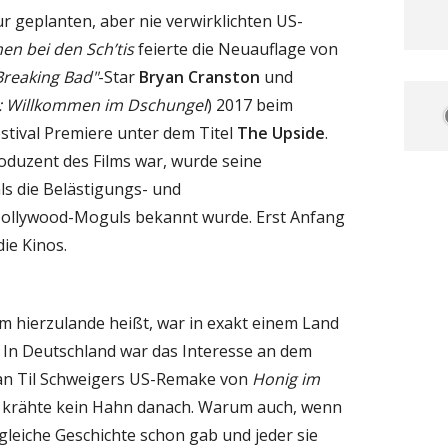
r geplanten, aber nie verwirklichten US-
n bei den Sch’tis
feierte die Neuauflage von
Breaking Bad"
-Star
Bryan Cranston
und
: Willkommen im Dschungel
) 2017 beim
estival Premiere unter dem Titel
The Upside
.
oduzent des Films war, wurde seine
ls die Belästigungs- und
Hollywood-Moguls bekannt wurde. Erst Anfang
die Kinos.
ilm hierzulande heißt, war in exakt einem Land
. In Deutschland war das Interesse an dem
an Til Schweigers US-Remake von
Honig im
s krähte kein Hahn danach. Warum auch, wenn
 gleiche Geschichte schon gab und jeder sie