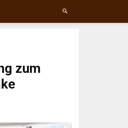
ung zum
ake