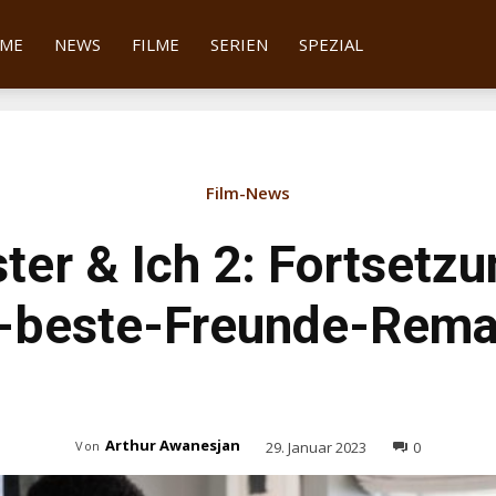
tter
ME
NEWS
FILME
SERIEN
SPEZIAL
Film-News
ter & Ich 2: Fortsetz
h-beste-Freunde-Rem
Arthur Awanesjan
29. Januar 2023
0
Von