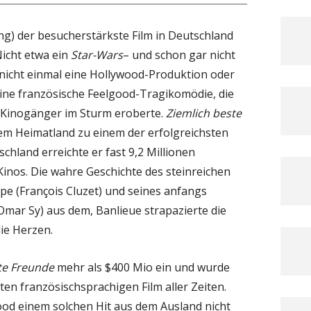
ang) der besucherstärkste Film in Deutschland
icht etwa ein
Star-Wars
– und schon gar nicht
r nicht einmal eine Hollywood-Produktion oder
eine französische Feelgood-Tragikomödie, die
 Kinogänger im Sturm eroberte.
Ziemlich beste
em Heimatland zu einem der erfolgreichsten
schland erreichte er fast 9,2 Millionen
inos. Die wahre Geschichte des steinreichen
pe (François Cluzet) und seines anfangs
(Omar Sy) aus dem, Banlieue strapazierte die
ie Herzen.
te Freunde
mehr als $400 Mio ein und wurde
en französischsprachigen Film aller Zeiten.
ood einem solchen Hit aus dem Ausland nicht