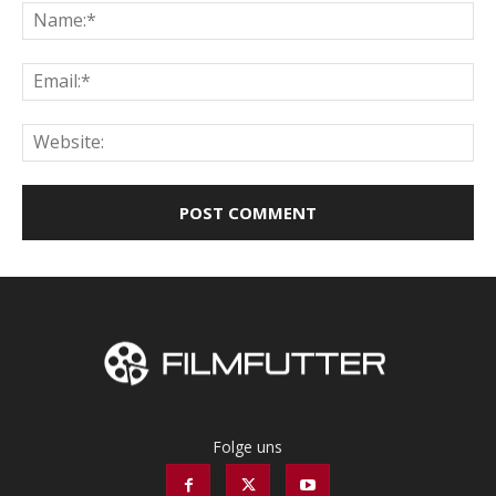
Na
Ema
Web
Folge uns