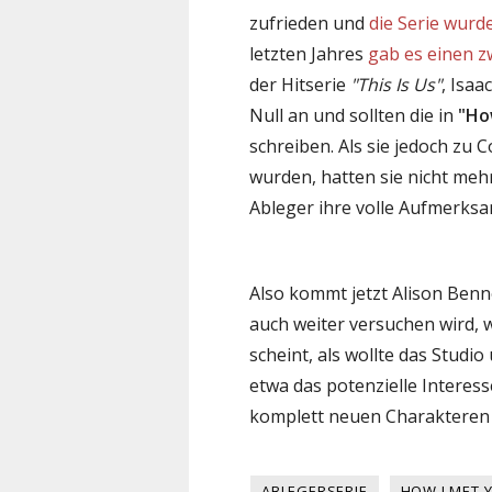
zufrieden und
die Serie wur
letzten Jahres
gab es einen z
der Hitserie
"This Is Us"
, Isaa
Null an und sollten die in
"Ho
schreiben. Als sie jedoch zu
wurden, hatten sie nicht me
Ableger ihre volle Aufmerksa
Also kommt jetzt Alison Benne
auch weiter versuchen wird, 
scheint, als wollte das Studio
etwa das potenzielle Interes
komplett neuen Charakteren
ABLEGERSERIE
HOW I MET 