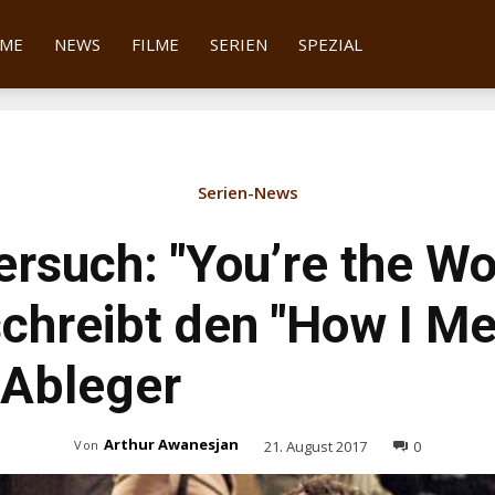
tter
ME
NEWS
FILME
SERIEN
SPEZIAL
Serien-News
ersuch: "You’re the Wo
schreibt den "How I Me
-Ableger
Arthur Awanesjan
21. August 2017
0
Von