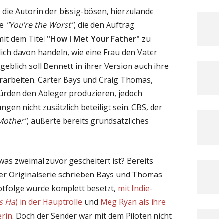
, die Autorin der bissig-bösen, hierzulande
ie
"You’re the Worst"
, die den Auftrag
mit dem Titel
"How I Met Your Father"
zu
lich davon handeln, wie eine Frau den Vater
geblich soll Bennett in ihrer Version auch ihre
rarbeiten. Carter Bays und Craig Thomas,
würden den Ableger produzieren, jedoch
ngen nicht zusätzlich beteiligt sein. CBS, der
Mother"
, äußerte bereits grundsätzliches
was zweimal zuvor gescheitert ist? Bereits
er Originalserie schrieben Bays und Thomas
ilotfolge wurde komplett besetzt,
mit Indie-
s Ha
) in der Hauptrolle
und
Meg Ryan als ihre
erin
. Doch der Sender war mit dem Piloten nicht