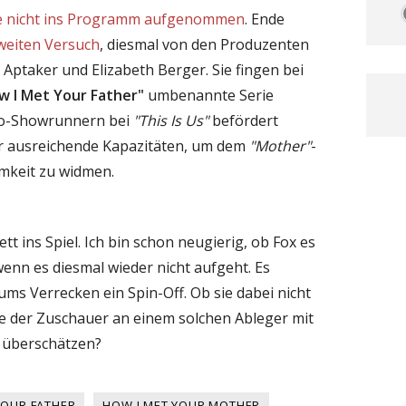
de nicht ins Programm aufgenommen
. Ende
weiten Versuch
, diesmal von den Produzenten
c Aptaker und Elizabeth Berger. Sie fingen bei
w I Met Your Father"
umbenannte Serie
 Co-Showrunnern bei
"This Is Us"
befördert
hr ausreichende Kapazitäten, um dem
"Mother"
-
mkeit zu widmen.
tt ins Spiel. Ich bin schon neugierig, ob Fox es
wenn es diesmal wieder nicht aufgeht. Es
 ums Verrecken ein Spin-Off. Ob sie dabei nicht
se der Zuschauer an einem solchen Ableger mit
 überschätzen?
YOUR FATHER
HOW I MET YOUR MOTHER