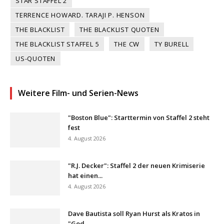
STAR STAFFEL 2
TERRENCE HOWARD. TARAJI P. HENSON
THE BLACKLIST
THE BLACKLIST QUOTEN
THE BLACKLIST STAFFEL 5
THE CW
TY BURELL
US-QUOTEN
Weitere Film- und Serien-News
"Boston Blue": Starttermin von Staffel 2 steht
fest
4. August 2026
"R.J. Decker": Staffel 2 der neuen Krimiserie
hat einen...
4. August 2026
Dave Bautista soll Ryan Hurst als Kratos in
"God...