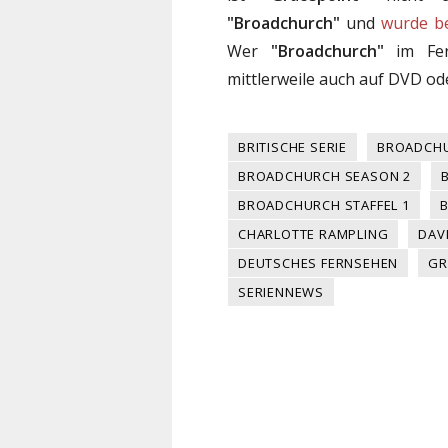
"Broadchurch"
und
wurde be
Wer
"Broadchurch"
im Fern
mittlerweile auch auf DVD od
BRITISCHE SERIE
BROADCH
BROADCHURCH SEASON 2
BROADCHURCH STAFFEL 1
B
CHARLOTTE RAMPLING
DAV
DEUTSCHES FERNSEHEN
GR
SERIENNEWS