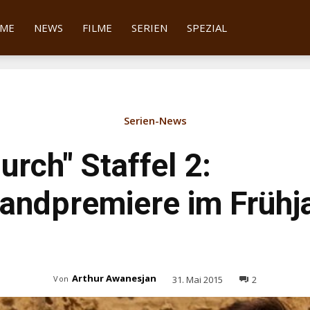
tter
ME
NEWS
FILME
SERIEN
SPEZIAL
Serien-News
urch" Staffel 2:
andpremiere im Frühj
Arthur Awanesjan
31. Mai 2015
2
Von