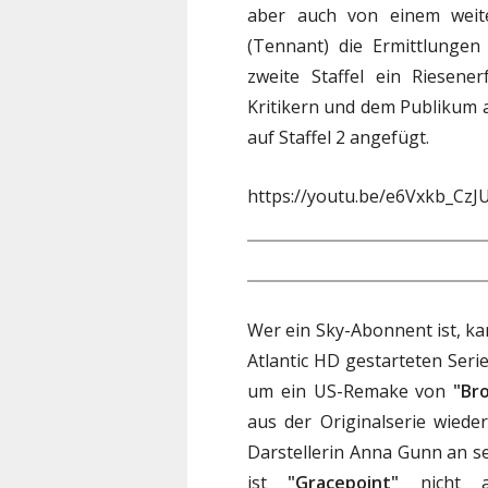
aber auch von einem weite
(Tennant) die Ermittlungen
zweite Staffel ein Riesene
Kritikern und dem Publikum a
auf Staffel 2 angefügt.
https://youtu.be/e6Vxkb_CzJ
Wer ein Sky-Abonnent ist, kan
Atlantic HD gestarteten Seri
um ein US-Remake von
"Br
aus der Originalserie wie
Darstellerin Anna Gunn an sei
ist
"Gracepoint"
nicht an