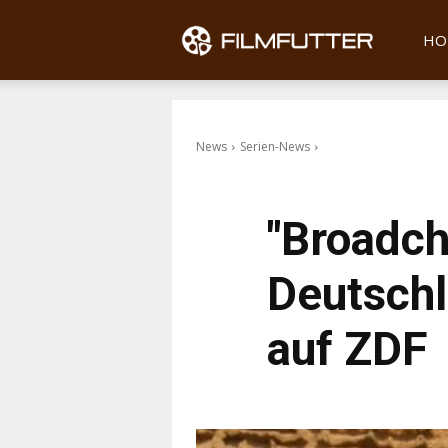
Filmfu
HO
News
Serien-News
"Broadch
Deutschl
auf ZDF