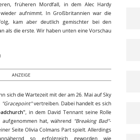
ren, früheren Mordfall, in dem Alec Hardy
 wieder aufnimmt. In Großbritannien war die
rfolg, kam aber deutlich gemischter bei den
n als die erste. Wir haben unten eine Vorschau
U
ANZEIGE
n sich die Wartezeit mit der am 26. Mai auf Sky
e
"Gracepoint"
vertreiben. Dabei handelt es sich
oadchurch"
, in dem David Tennant seine Rolle
der aufgenommen hat, während
"Breaking Bad"
-
ner Seite Olivia Colmans Part spielt. Allerdings
nähernd so erfolgreich geworden wie