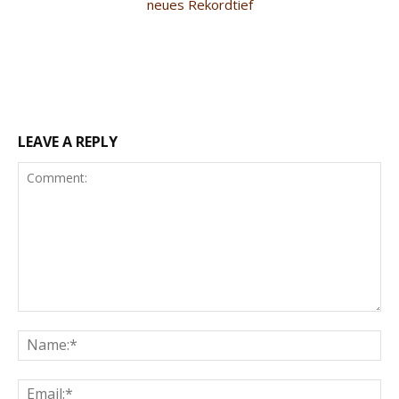
neues Rekordtief
LEAVE A REPLY
Comment:
Na
Ema