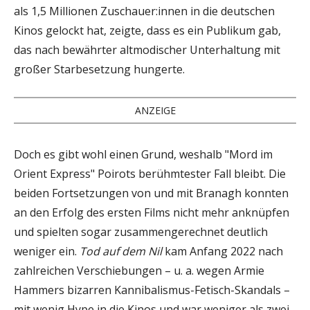
als 1,5 Millionen Zuschauer:innen in die deutschen
Kinos gelockt hat, zeigte, dass es ein Publikum gab,
das nach bewährter altmodischer Unterhaltung mit
großer Starbesetzung hungerte.
ANZEIGE
Doch es gibt wohl einen Grund, weshalb "Mord im
Orient Express" Poirots berühmtester Fall bleibt. Die
beiden Fortsetzungen von und mit Branagh konnten
an den Erfolg des ersten Films nicht mehr anknüpfen
und spielten sogar zusammengerechnet deutlich
weniger ein.
Tod auf dem Nil
kam Anfang 2022 nach
zahlreichen Verschiebungen – u. a. wegen Armie
Hammers bizarren Kannibalismus-Fetisch-Skandals –
mit wenig Hype in die Kinos und war weniger als zwei