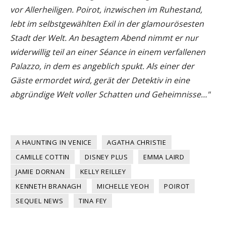
vor Allerheiligen. Poirot, inzwischen im Ruhestand,
lebt im selbstgewählten Exil in der glamourösesten
Stadt der Welt. An besagtem Abend nimmt er nur
widerwillig teil an einer Séance in einem verfallenen
Palazzo, in dem es angeblich spukt. Als einer der
Gäste ermordet wird, gerät der Detektiv in eine
abgründige Welt voller Schatten und Geheimnisse…"
A HAUNTING IN VENICE
AGATHA CHRISTIE
CAMILLE COTTIN
DISNEY PLUS
EMMA LAIRD
JAMIE DORNAN
KELLY REILLEY
KENNETH BRANAGH
MICHELLE YEOH
POIROT
SEQUEL NEWS
TINA FEY