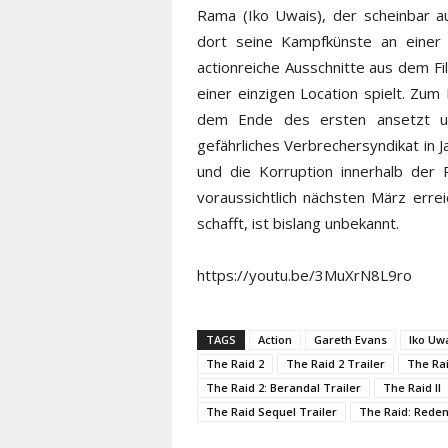
Rama (Iko Uwais), der scheinbar a
dort seine Kampfkünste an einer
actionreiche Ausschnitte aus dem Fil
einer einzigen Location spielt. Zum 
dem Ende des ersten ansetzt un
gefährliches Verbrechersyndikat in 
und die Korruption innerhalb der P
voraussichtlich nächsten März erre
schafft, ist bislang unbekannt.
https://youtu.be/3MuXrN8L9ro
TAGS
Action
Gareth Evans
Iko Uw
The Raid 2
The Raid 2 Trailer
The Ra
The Raid 2: Berandal Trailer
The Raid II
The Raid Sequel Trailer
The Raid: Rede