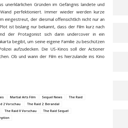
us unerklärlichen Gründen im Gefängnis landete und
 Wand perfektioniert. Immer wieder werden kurze
m eingestreut, der diesmal offensichtlich nicht nur an
Plot ist bislang nur bekannt, dass der Film kurz nach
d der Protagonist sich darin undercover in ein
Jakarta begibt, um seine eigene Familie zu beschützen
olizei aufzudecken. Die US-Kinos soll der Actioner
ichen. Ob und wann der Film es hierzulande ins Kino
ais
Martial Arts Film
Sequel News
The Raid
id 2 Vorschau
The Raid 2: Berandal
The Raid II Vorschau
The Raid Sequel
mption