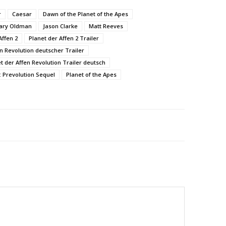
r
Caesar
Dawn of the Planet of the Apes
ary Oldman
Jason Clarke
Matt Reeves
Affen 2
Planet der Affen 2 Trailer
en Revolution deutscher Trailer
t der Affen Revolution Trailer deutsch
: Prevolution Sequel
Planet of the Apes