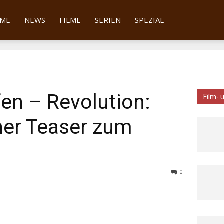
tter
ME
NEWS
FILME
SERIEN
SPEZIAL
fen – Revolution:
Film- 
her Teaser zum
0