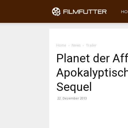
Filmfu
HO
Home
News
Trailer
Planet der Af
Apokalyptisc
Sequel
22. Dezember 2013