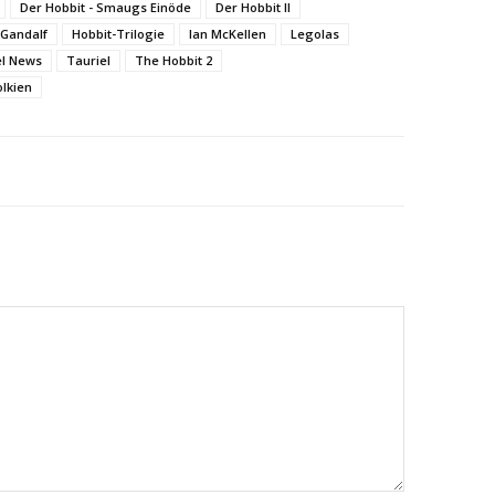
Der Hobbit - Smaugs Einöde
Der Hobbit II
Gandalf
Hobbit-Trilogie
Ian McKellen
Legolas
l News
Tauriel
The Hobbit 2
lkien