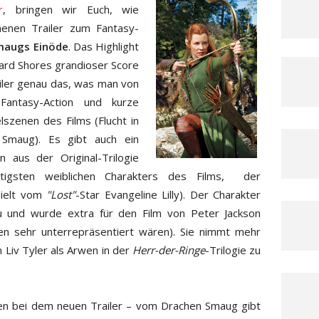
r
, bringen wir Euch, wie
enen Trailer zum Fantasy-
maugs Einöde
. Das Highlight
ward Shores grandioser Score
ailer genau das, was man von
Fantasy-Action und kurze
szenen des Films (Flucht in
 Smaug). Es gibt auch ein
aus der Original-Trilogie
tigsten weiblichen Charakters des Films, der
spielt vom
"Lost"
-Star Evangeline Lilly). Der Charakter
au und wurde extra für den Film von Peter Jackson
en sehr unterrepräsentiert wären). Sie nimmt mehr
n Liv Tyler als Arwen in der
Herr-der-Ringe
-Trilogie zu
ten bei dem neuen Trailer – vom Drachen Smaug gibt