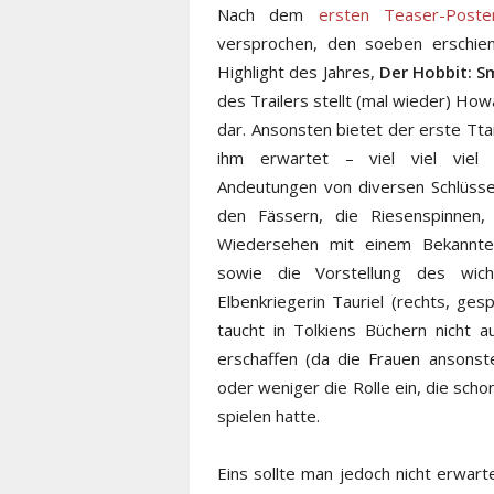
Nach dem
ersten Teaser-Poste
versprochen, den soeben erschien
Highlight des Jahres,
Der Hobbit: S
des Trailers stellt (mal wieder) Ho
dar. Ansonsten bietet der erste Tt
ihm erwartet – viel viel viel 
Andeutungen von diversen Schlüssel
den Fässern, die Riesenspinnen,
Wiedersehen mit einem Bekannten 
sowie die Vorstellung des wich
Elbenkriegerin Tauriel (rechts, ge
taucht in Tolkiens Büchern nicht 
erschaffen (da die Frauen ansonst
oder weniger die Rolle ein, die scho
spielen hatte.
Eins sollte man jedoch nicht erwar