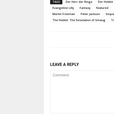
TAGS
Der Herr der Ringe
Der Hobbit
Evangeline Lilly
Fantasy
featured
Martin Freeman
Peter Jackson
Seque
The Hobbit: The Desolation of Smaug
To
LEAVE A REPLY