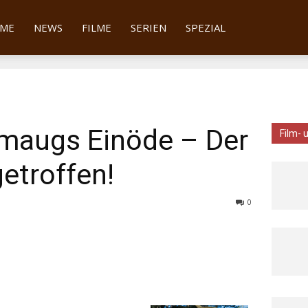
tter
ME
NEWS
FILME
SERIEN
SPEZIAL
Smaugs Einöde – Der
Film- 
getroffen!
0