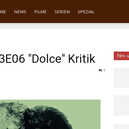
tter
ME
NEWS
FILME
SERIEN
SPEZIAL
3E06 "Dolce" Kritik
Film- 
0