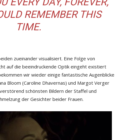
OU EVERY DAY, FOREVER,
WOULD REMEMBER THIS
TIME.
iden zueinander visualisiert. Eine Folge von
cht auf die beeindruckende Optik eingeht existiert
e bekommen wir wieder einige fantastische Augenblicke
ana Bloom (Caroline Dhavernas) und Margot Verger
 verstörend schönsten Bildern der Staffel und
chmelzung der Gesichter beider Frauen.